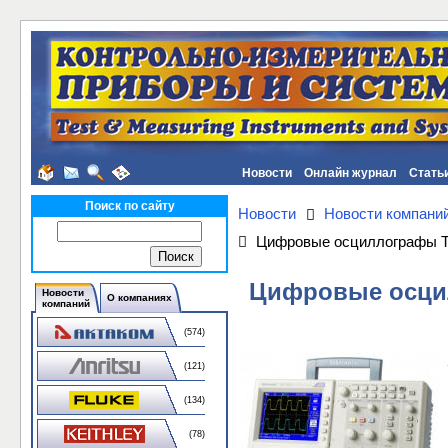
Новости
Онлайн журнал
Стать
Поиск по сайту
Новости
Новости компани
Цифровые осциллографы Tek
Цифровые осцил
Новости
О компаниях
компаний
(574)
(121)
(134)
(78)