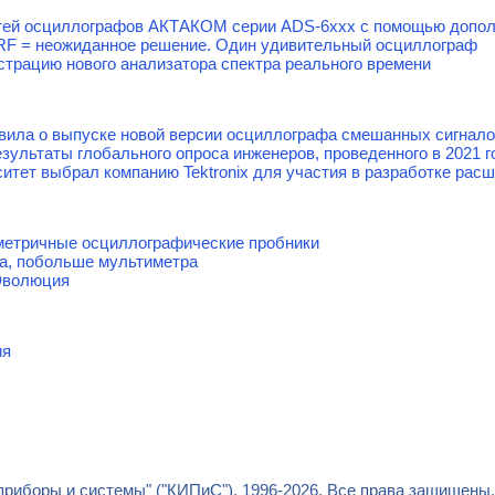
тей осциллографов АКТАКОМ серии ADS-6ххх с помощью допол
tal+RF = неожиданное решение. Один удивительный осциллограф
нстрацию нового анализатора спектра реального времени
явила о выпуске новой версии осциллографа смешанных сигнал
езультаты глобального опроса инженеров, проведенного в 2021 г
итет выбрал компанию Tektronix для участия в разработке рас
етричные осциллографические пробники
а, побольше мультиметра
Эволюция
ия
риборы и системы" ("КИПиС"), 1996-2026. Все права защищены