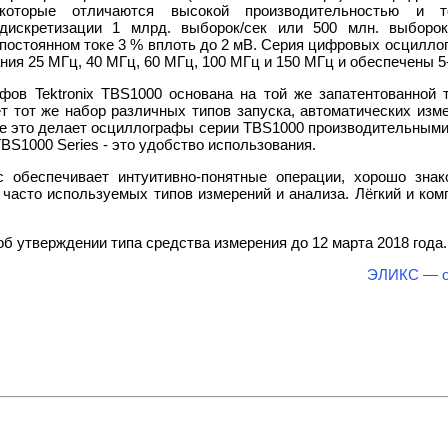
которые отличаются высокой производительностью и т
дискретизации 1 млрд. выборок/сек или 500 млн. выборок
постоянном токе 3 % вплоть до 2 мВ. Серия цифровых осцилл
ия 25 МГц, 40 МГц, 60 МГц, 100 МГц и 150 МГц и обеспечены 5-
ов Tektronix TBS1000 основана на той же запатентованной т
т тот же набор различных типов запуска, автоматических изм
е это делает осциллографы серии TBS1000 производительными 
BS1000 Series - это удобство использования.
с обеспечивает интуитивно-понятные операции, хорошо зна
часто используемых типов измерений и анализа. Лёгкий и ко
б утверждении типа средства измерения до 12 марта 2018 года.
ЭЛИКС — оф