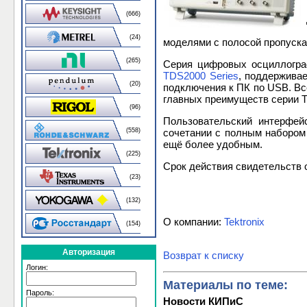
(666)
(24)
моделями с полосой пропускан
(265)
Серия цифровых осциллограф
TDS2000 Series
, поддерживае
(20)
подключения к ПК по USB. Вс
главных преимуществ серии T
(96)
Пользовательский интерфей
(558)
сочетании с полным набором 
ещё более удобным.
(225)
Срок действия свидетельств о
(23)
(132)
О компании:
Tektronix
(154)
Авторизация
Возврат к списку
Логин:
Материалы по теме:
Пароль:
Новости КИПиС