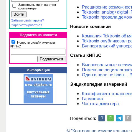
Запомнить меня на этом
Расширение возможнос
компьютере
Tektronix: analog+digi
Tektronix провела демо
Забыли свой пароль?
Зарегистрироваться
Новости компаний
Подписка на новости
Компания Tektronix объ
Tektronix опубликовал р
Новости онлайн журнала
Вуппертальский универс
КИПиС
Статьи КИПиС
Высоковольтные несимм
Поменьше осциллограф
Информация
Один в поле не воин… 
Энциклопедия измерений
Коэффициент отклонен
Гармоника
Частота джиттера
Поделиться:
© "Контрольно-измерительные п