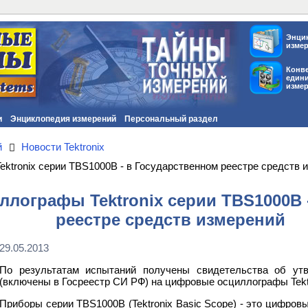
Энци
изме
Конв
един
изме
и
Энциклопедия измерений
Персональный раздел
й
Новости Tektronix
tronix серии TBS1000B - в Государственном реестре средств 
лографы Tektronix серии TBS1000B 
реестре средств измерений
29.05.2013
По результатам испытаний получены свидетельства об утв
(включены в Госреестр СИ РФ) на цифровые осциллографы Tekt
Приборы серии TBS1000B (Tektronix Basic Scope) - это цифров