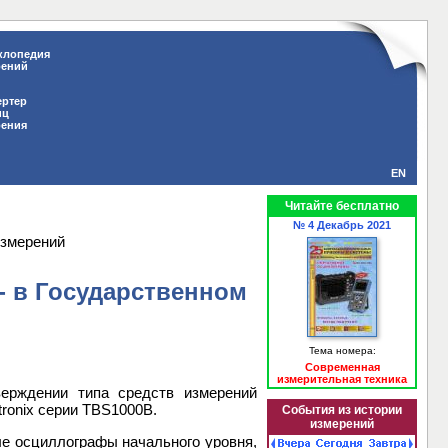
клопедия
рений
ертер
иц
рения
EN
Читайте бесплатно
№ 4 Декабрь 2021
измерений
- в Государственном
Тема номера:
Современная
измерительная техника
ерждении типа средств измерений
ronix серии TBS1000B.
События из истории
измерений
ые осциллографы начального уровня,