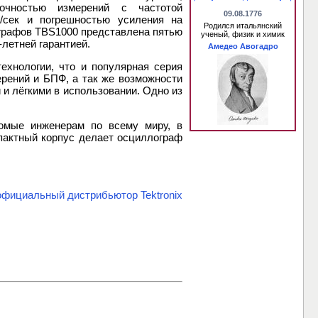
очностью измерений с частотой
09.08.1776
/сек и погрешностью усиления на
Родился итальянский
ографов TBS1000 представлена пятью
ученый, физик и химик
летней гарантией.
Амедео Авогадро
ехнологии, что и популярная серия
ерений и БПФ, а так же возможности
и лёгкими в использовании. Одно из
комые инженерам по всему миру, в
мпактный корпус делает осциллограф
ициальный дистрибьютор Tektronix