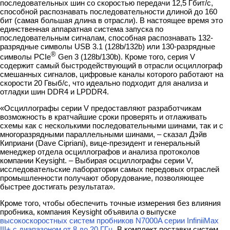
последовательных шин со скоростью передачи 12,5 Гбит/с,
способной распознавать последовательности длиной до 160
бит (самая большая длина в отрасли). В настоящее время это
единственная аппаратная система запуска по
последовательным сигналам, способная распознавать 132-
разрядные символы USB 3.1 (128b/132b) или 130-разрядные
®
символы PCIe
Gen 3 (128b/130b). Кроме того, серия V
содержит самый быстродействующий в отрасли осциллограф
смешанных сигналов, цифровые каналы которого работают на
скорости 20 Гвыб/с, что идеально подходит для анализа и
отладки шин DDR4 и LPDDR4.
«Осциллографы серии V предоставляют разработчикам
возможность в кратчайшие сроки проверять и отлаживать
схемы как с несколькими последовательными шинами, так и с
многоразрядными параллельными шинами, – сказал Дэйв
Киприани (Dave Cipriani), вице-президент и генеральный
менеджер отдела осциллографов и анализа протоколов
компании Keysight. – Выбирая осциллографы серии V,
исследовательские лаборатории самых передовых отраслей
промышленности получают оборудование, позволяющее
быстрее достигать результата».
Кроме того, чтобы обеспечить точные измерения без влияния
пробника, компания Keysight объявила о выпуске
высокоскоростных систем пробников N7000A серии InfiniiMax
III+ с диапазоном от 8 до 20 ГГц
. В комплект поставки систем