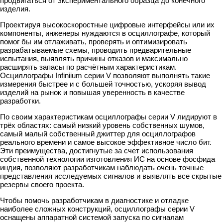
продвигаться от экспериментального образца до конечного
изделия.
Проектируя высокоскоростные цифровые интерфейсы или их
компоненты, инженеры нуждаются в осциллографе, который
помог бы им отлаживать, проверять и оптимизировать
разрабатываемые схемы, проводить предварительные
испытания, выявлять причины отказов и максимально
расширять запасы по расчётным характеристикам.
Осциллографы Infiniium серии V позволяют выполнять такие
измерения быстрее и с большей точностью, ускоряя вывод
изделий на рынок и повышая уверенность в качестве
разработки.
По своим характеристикам осциллографы серии V лидируют в
трёх областях: самый низкий уровень собственных шумов,
самый малый собственный джиттер для осциллографов
реального времени и самое высокое эффективное число бит.
Эти преимущества, достигнутые за счет использования
собственной технологии изготовления ИС на основе фосфида
индия, позволяют разработчикам наблюдать очень точные
представления исследуемых сигналов и выявлять все скрытые
резервы своего проекта.
Чтобы помочь разработчикам в диагностике и отладке
наиболее сложных конструкций, осциллографы серии V
оснащены аппаратной системой запуска по сигналам