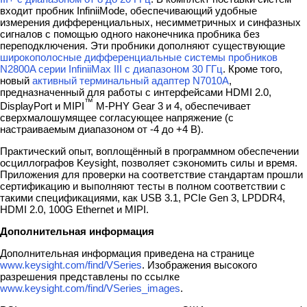
входит пробник InfiniiMode, обеспечивающий удобные
измерения дифференциальных, несимметричных и синфазных
сигналов с помощью одного наконечника пробника без
переподключения. Эти пробники дополняют существующие
широкополосные дифференциальные системы пробников
N2800A серии InfiniiMax III с диапазоном 30 ГГц
. Кроме того,
новый
активный терминальный адаптер N7010A
,
предназначенный для работы с интерфейсами HDMI 2.0,
™
DisplayPort и MIPI
M-PHY Gear 3 и 4, обеспечивает
сверхмалошумящее согласующее напряжение (с
настраиваемым диапазоном от -4 до +4 В).
Практический опыт, воплощённый в программном обеспечении
осциллографов Keysight, позволяет сэкономить силы и время.
Приложения для проверки на соответствие стандартам прошли
сертификацию и выполняют тесты в полном соответствии с
такими спецификациями, как USB 3.1, PCIe Gen 3, LPDDR4,
HDMI 2.0, 100G Ethernet и MIPI.
Дополнительная информация
Дополнительная информация приведена на странице
www.keysight.com/find/VSeries
. Изображения высокого
разрешения представлены по ссылке
www.keysight.com/find/VSeries_images
.