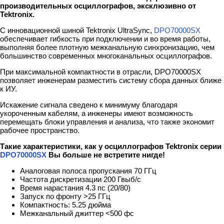
производительных осциллографов, эксклюзивно от
Tektronix.
С инновационной шиной Tektronix UltraSync,
DPO70000SX
обеспечивает гибкость при подключении и во время работы,
выполняя более плотную межканальную синхронизацию, чем
большинство современных многоканальных осциллографов.
При максимальной компактности в отрасли, DPO70000SX
позволяет инженерам разместить систему сбора данных ближе
к ИУ.
Искажение сигнала сведено к минимуму благодаря
укороченным кабелям, а инженеры имеют возможность
перемещать блоки управления и анализа, что также экономит
рабочее пространство.
Такие характеристики, как у осциллографов Tektronix серии
DPO70000SX
Вы больше не встретите нигде!
Аналоговая полоса пропускания 70 ГГц
Частота дискретизации 200 Гвыб/с
Время нарастания 4.3 пс (20/80)
Запуск по фронту >25 ГГц
Компактность: 5.25 дюйма
Межканальный джиттер <500 фс