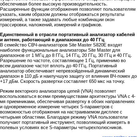
обеспечивая более высокую производительность.
Расширенные функции отображения позволяют пользователям
указать, каким образом должны отображаться результаты
измерений, а также задавать любые комбинации окон
трассировки, наложений, измерений и графиков.
Единственный в отрасли портативный анализатор кабелей
и антенн, работающий в диапазонах до 40 ГГц
В семейство СВЧ-анализаторов Site Master S820E входят
наиболее функциональные анализаторы Site Master для
диапазонов от 1 МГц до 8 ГГц, 14 ГГц, 20 ГГц, 30 ГГц и 40 ГГц.
Разрешение по частоте, составляющее 1 Гц, применимо во
всем диапазоне частот вплоть до 40 ГГц. Портативный
анализатор обеспечивает непревзойденный динамический
диапазон в 110 дБ и наилучшую защиту от влияния ВЧ-помех до
+17 дБм. Скорость развертки составляет 650 мкс на точку.
Режим векторного анализатора цепей (VNA) позволяет
воспользоваться всеми преимуществами архитектуры VNA с 4-
мя приемниками, обеспечивая развертку в обоих направлениях
и одновременное измерение четырех S-параметров с
возможностью отображения на настраиваемом дисплее с
четырьмя областями. Благодаря режиму VNA пользователи
получают портативный инструмент, позволяющий измерять в
полевых условиях все S-параметры четырехполюсников.