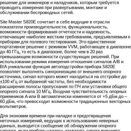
решение для инженеров и наладчиков, которым требуется
проводить измерения при развертывании, монтаже и
обслуживании беспроводных сетей.
Site Master S820E сочетает в себе ведущие в отрасли
показатели производительности, функциональность,
возможности формирования отчетности и надежность,
отвечающие наиболее жестким требованиям, предъявляемым к
приборам для полевого тестирования. Это единственное
портативное решение с режимом VVM, работающее в диапазоне
до 40 ГГц, то есть в диапазоне, более чем в 20 раз
превышающем возможности существующих решений. При
использовании режима измерения отношения сигналов A/B и
B/A уникальная функция автоподстройки прибора S820E
позволяет выполнять синхронизацию от внешнего опорного
источника, сигнал которого может находиться на отстройке до
±100 кГц от выбранной частоты, без необходимости
расширения полосы пропускания по ПЧ или установки общего
опорного сигнала 10 МГц. Входная чувствительность опорных
приемников A или B автоматически изменяется от +5 дБм до –
60 дБм, что превосходит возможности традиционных векторных
вольтметров.
Для экономии времени при наладке и предотвращения
неточных измерений, ведущих к использованию неверных
данных, выводится сообщение об обнаружении опорного
сигнала, если прибору удалось захватить сигнал внешнего