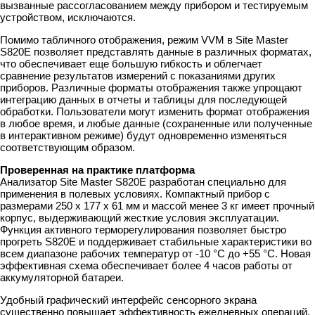
вызванные рассогласованием между прибором и тестируемым
устройством, исключаются.
Помимо табличного отображения, режим VVM в Site Master
S820E позволяет представлять данные в различных форматах,
что обеспечивает еще большую гибкость и облегчает
сравнение результатов измерений с показаниями других
приборов. Различные форматы отображения также упрощают
интеграцию данных в отчеты и таблицы для последующей
обработки. Пользователи могут изменить формат отображения
в любое время, и любые данные (сохраненные или полученные
в интерактивном режиме) будут одновременно изменяться
соответствующим образом.
Проверенная на практике платформа
Анализатор Site Master S820E разработан специально для
применения в полевых условиях. Компактный прибор с
размерами 250 x 177 x 61 мм и массой менее 3 кг имеет прочный
корпус, выдерживающий жесткие условия эксплуатации.
Функция активного терморегулирования позволяет быстро
прогреть S820E и поддерживает стабильные характеристики во
всем диапазоне рабочих температур от -10 °C до +55 °C. Новая
эффективная схема обеспечивает более 4 часов работы от
аккумуляторной батареи.
Удобный графический интерфейс сенсорного экрана
существенно повышает эффективность ежедневных операций,