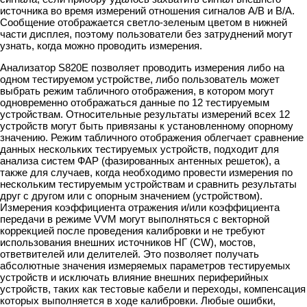
источника во время измерений отношения сигналов A/B и B/A.
Сообщение отображается светло-зеленым цветом в нижней
части дисплея, поэтому пользователи без затруднений могут
узнать, когда можно проводить измерения.
Анализатор S820E позволяет проводить измерения либо на
одном тестируемом устройстве, либо пользователь может
выбрать режим табличного отображения, в котором могут
одновременно отображаться данные по 12 тестируемым
устройствам. Относительные результаты измерений всех 12
устройств могут быть привязаны к установленному опорному
значению. Режим табличного отображения облегчает сравнение
данных нескольких тестируемых устройств, подходит для
анализа систем ФАР (фазированных антенных решеток), а
также для случаев, когда необходимо провести измерения по
нескольким тестируемым устройствам и сравнить результаты
друг с другом или с опорным значением (устройством).
Измерения коэффициента отражения и/или коэффициента
передачи в режиме VVM могут выполняться с векторной
коррекцией после проведения калибровки и не требуют
использования внешних источников НГ (CW), мостов,
ответвителей или делителей. Это позволяет получать
абсолютные значения измеряемых параметров тестируемых
устройств и исключать влияние внешних периферийных
устройств, таких как тестовые кабели и переходы, компенсация
которых выполняется в ходе калибровки. Любые ошибки,