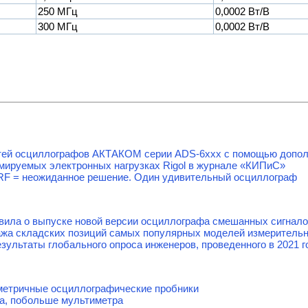
250 МГц
0,0002 Вт/В
300 МГц
0,0002 Вт/В
тей осциллографов АКТАКОМ серии ADS-6ххх с помощью допол
мируемых электронных нагрузках Rigol в журнале «КИПиС»
tal+RF = неожиданное решение. Один удивительный осциллограф
явила о выпуске новой версии осциллографа смешанных сигнал
жа складских позиций самых популярных моделей измерительно
езультаты глобального опроса инженеров, проведенного в 2021 г
етричные осциллографические пробники
а, побольше мультиметра