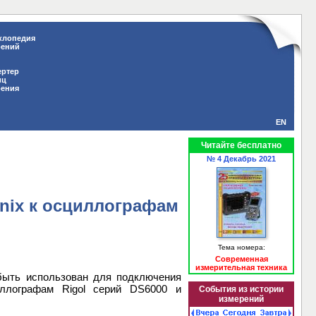
клопедия
рений
ертер
иц
рения
EN
Читайте бесплатно
№ 4 Декабрь 2021
onix к осциллографам
Тема номера:
Современная
измерительная техника
 быть использован для подключения
иллографам Rigol серий DS6000 и
События из истории
измерений