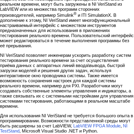
реальном времени, могут быть загружены в NI VeriStand из
LabVIEW или из множества программ сторонних
®
производителей, например Simulink
и ITI SimulationX. В
дополнение к этому, NI VeriStand имеет многофункциональный
настраиваемый интерфейс с множеством инструментов
предназначенных для использования в приложениях
тестирования реального времени. Пользовательский интерфейс
может редактироваться в течение выполнения программы без
её прерывания.
NI VeriStand позволяет инженерам ускорить разработку систем
тестирования реального времени за счет осуществления
приёма данных с аппаратных линий ввода\вывода, быстрой
загрузки моделей и решения других задач, используя
интерактивное окно проводника системы. Также имеется
возможность сохранения настроек для каждой системы
реального времени, например для PXI. Разработчики могут
создавать собственные элементы управления и индикаторы, а
также связывать их с системными настройками для управления
системами тестирования, работающими в реальном масштабе
времени.
Для использования NI VeriStand не требуется большого опыта в
программировании. Возможности представленной среды могут
быть расширены за счет LabVIEW,
LabVIEW FPGA Module
,
NI
TestStand
, Microsoft Visual Studio .NET и Python.