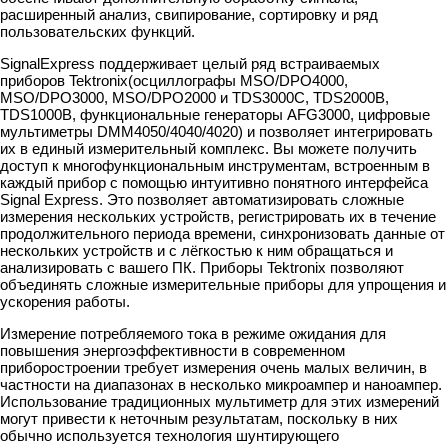
расширенный анализ, свипирование, сортировку и ряд
пользовательских функций.
SignalExpress поддерживает целый ряд встраиваемых
приборов Tektronix(осциллографы MSO/DPO4000,
MSO/DPO3000, MSO/DPO2000 и TDS3000C, TDS2000B,
TDS1000B, функциональные генераторы AFG3000, цифровые
мультиметры DMM4050/4040/4020) и позволяет интегрировать
их в единый измерительный комплекс. Вы можете получить
доступ к многофункциональным инструментам, встроенным в
каждый прибор с помощью интуитивно понятного интерфейса
Signal Express. Это позволяет автоматизировать сложные
измерения нескольких устройств, регистрировать их в течение
продолжительного периода времени, синхронизовать данные от
нескольких устройств и с лёгкостью к ним обращаться и
анализировать с вашего ПК. Приборы Tektronix позволяют
объединять сложные измерительные приборы для упрощения и
ускорения работы.
Измерение потребляемого тока в режиме ожидания для
повышения энергоэффективности в современном
приборостроении требует измерения очень малых величин, в
частности на диапазонах в несколько микроампер и наноампер.
Использование традиционных мультиметр для этих измерений
могут привести к неточным результатам, поскольку в них
обычно используется технология шунтирующего