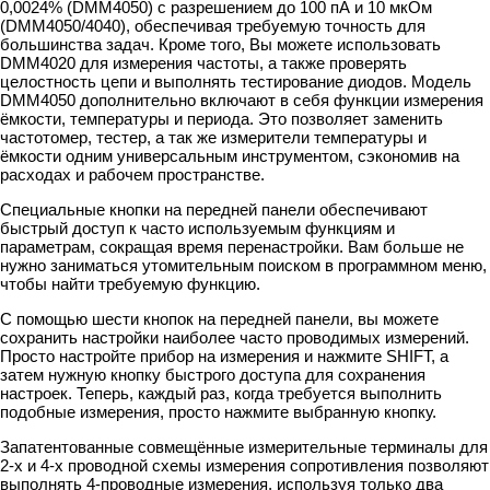
0,0024% (DMM4050) с разрешением до 100 пА и 10 мкОм
(DMM4050/4040), обеспечивая требуемую точность для
большинства задач. Кроме того, Вы можете использовать
DMM4020 для измерения частоты, а также проверять
целостность цепи и выполнять тестирование диодов. Модель
DMM4050 дополнительно включают в себя функции измерения
ёмкости, температуры и периода. Это позволяет заменить
частотомер, тестер, а так же измерители температуры и
ёмкости одним универсальным инструментом, сэкономив на
расходах и рабочем пространстве.
Специальные кнопки на передней панели обеспечивают
быстрый доступ к часто используемым функциям и
параметрам, сокращая время перенастройки. Вам больше не
нужно заниматься утомительным поиском в программном меню,
чтобы найти требуемую функцию.
С помощью шести кнопок на передней панели, вы можете
сохранить настройки наиболее часто проводимых измерений.
Просто настройте прибор на измерения и нажмите SHIFT, а
затем нужную кнопку быстрого доступа для сохранения
настроек. Теперь, каждый раз, когда требуется выполнить
подобные измерения, просто нажмите выбранную кнопку.
Запатентованные совмещённые измерительные терминалы для
2-х и 4-х проводной схемы измерения сопротивления позволяют
выполнять 4-проводные измерения, используя только два