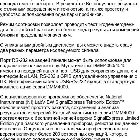
провода вместо четырех. В результате Вы получаете результат
с отличным разрешением и точностью, а так же простоту и
удобство использования одна пары пробников.
Режим сортировки позволяет проводить тест «годен/негоден»
для быстрой отбраковки, особенно когда результаты измерений
близки к предельным значениям.
С уникальным двойным дисплеем, вы сможете видеть сразу
два разных параметра исследуемого сигнала.
Порт RS-232 на задней панели может быть использован для
подключения к компьютеру. Мультиметры DMM4050/4040
имеют на передней панели порт USB для сохранения данных и
интерфейсы LAN, RS-232 и GPIB для удалённого управления с
ПК. Интерфейсный кабель USB/RS-232 входит в стандартную
комплектацию серии DMM4000.
Специализированное программное обеспечение National
Instruments (NI) LabVIEW SignalExpress Tektronix Edition™
обеспечивает простоту захвата, сохранения и анализа
результатов измерений. Каждый мультиметр серии DMM4000
поставляется с бесплатной копией версии SignalExpress Limited
Edition для базового управления прибором, регистрации данных
и анализа. Опционально поставляемая профессиональная
версия включает более 200 встроенных функций, которые
обеспечивают дополнительную обработку сигнала,