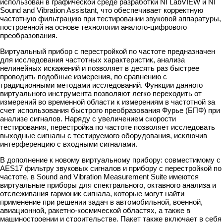
использован в графической среде разработки NI LabVIEW и NI
Sound and Vibration Assistant, что обеспечивает корректную
частотную фильтрацию при тестировании звуковой аппаратуры,
построенной на основе технологии аналого-цифрового
преобразования.
Виртуальный прибор с перестройкой по частоте предназначен
для исследования частотных характеристик, анализа
нелинейных искажений и позволяет в десять раз быстрее
проводить подобные измерения, по сравнению с
традиционными методами исследований. Функции данного
виртуального инструмента позволяют легко переходить от
измерений во временной области к измерениям в частотной за
счет использования быстрого преобразования Фурье (БПФ) при
анализе сигналов. Наряду с увеличением скорости
тестирования, перестройка по частоте позволяет исследовать
выходные сигналы с тестируемого оборудования, исключив
интерференцию с входными сигналами.
В дополнение к новому виртуальному прибору: совместимому c
AES17 фильтру звуковых сигналов и прибору с перестройкой по
частоте, в Sound and Vibration Measurement Suite имеются
виртуальные приборы для спектрального, октавного анализа и
отслеживания гармоник сигнала, которые могут найти
применение при решении задач в автомобильной, военной,
авиационной, ракетно-космической областях, а также в
машиностроении и строительстве. Пакет также включает в себя