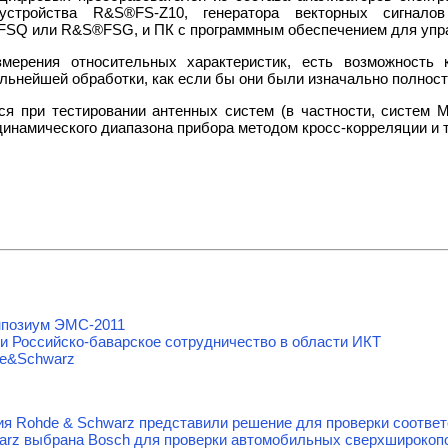
устройства R&S®FS-Z10, генератора векторных сигнало
FSQ или R&S®FSG, и ПК с программным обеспечением для упр
змерения относительных характеристик, есть возможность
альнейшей обработки, как если бы они были изначально полност
ся при тестировании антенных систем (в частности, систем M
инамического диапазона прибора методом кросс-корреляции и т
мпозиум ЭМС-2011
и Российско-баварское сотрудничество в области ИКТ
de&Schwarz
ания Rohde & Schwarz представили решение для проверки соотв
arz выбрана Bosch для проверки автомобильных сверхширокоп