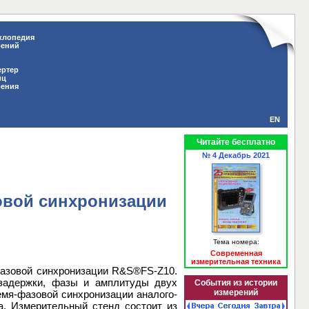
клопедия
рений
ертер
иц
рения
EN
Читайте бесплатно
№ 4 Декабрь 2021
овой синхронизации
Тема номера:
Современная
измерительная техника
фазовой синхронизации R&S®FS-Z10.
 задержки, фазы и амплитуды двух
События из истории
измерений
емя-фазовой синхронизации аналого-
а. Измерительный стенд состоит из