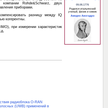
в компании Rohde&Schwarz, двух
09.08.1776
авления приборами.
Родился итальянский
ученый, физик и химик
 компенсировать разницу между IQ
Амедео Авогадро
ью когерентны.
IMO), при измерении характеристик
.д.
етствия радиоблока O-RAN
олосных (UWB) применений в