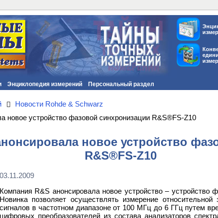
Энци
изме
Конв
един
изме
и
Энциклопедия измерений
Персональный раздел
й
Новости Rohde & Schwarz
а новое устройство фазовой синхронизации R&S®FS-Z10
нонсировала новое устройство фаз
R&S®FS-Z10
03.11.2009
Компания R&S анонсировала новое устройство – устройство 
Новинка позволяет осуществлять измерение относительной
сигналов в частотном диапазоне от 100 МГц до 6 ГГц путем вр
цифровых преобразователей из состава анализаторов спектр