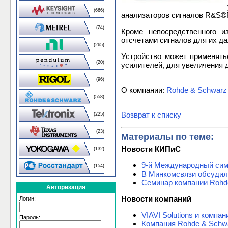
(666)
анализаторов сигналов R&S®
(24)
Кроме непосредственного и
отсчетами сигналов для их д
(265)
Устройство может применять
(20)
усилителей, для увеличения д
(96)
О компании:
Rohde & Schwarz
(558)
Возврат к списку
(225)
(23)
Материалы по теме:
Новости КИПиС
(132)
9-й Международный си
(154)
В Минкомсвязи обсудил
Семинар компании Roh
Авторизация
Новости компаний
Логин:
VIAVI Solutions и комп
Пароль:
Компания Rohde & Schw