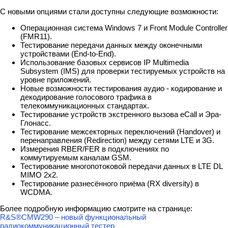
С новыми опциями стали доступны следующие возможности:
Операционная система Windows 7 и Front Module Controller
(FMR11).
Тестирование передачи данных между оконечными
устройствами (End-to-End).
Использование базовых сервисов IP Multimedia
Subsystem (IMS) для проверки тестируемых устройств на
уровне приложений.
Новые возможности тестирования аудио - кодирование и
декодирование голосового трафика в
телекоммуникационных стандартах.
Тестирование устройств экстренного вызова eCall и Эра-
Глонасс.
Тестирование межсекторных переключений (Handover) и
перенаправления (Redirection) между сетями LTE и 3G.
Измерения RBER/FER в подключениях по
коммутируемым каналам GSM.
Тестирование многопотоковой передачи данных в LTE DL
MIMO 2x2.
Тестирование разнесённого приёма (RX diversity) в
WCDMA.
Более подробную информацию смотрите на странице:
R&S®CMW290 – новый функциональный
радиокоммуникационный тестер