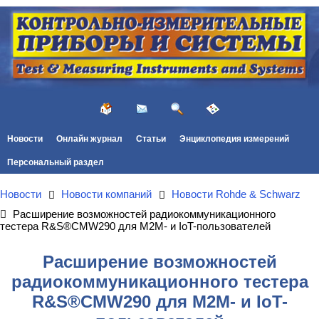
Новости
Онлайн журнал
Статьи
Энциклопедия измерений
Персональный раздел
Новости
Новости компаний
Новости Rohde & Schwarz
Расширение возможностей радиокоммуникационного
тестера R&S®CMW290 для M2M- и IoT-пользователей
Расширение возможностей
радиокоммуникационного тестера
R&S®CMW290 для M2M- и IoT-