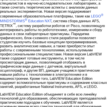
специалистов в научно-исследовательских лабораториях, а
также сочетать теоретические аспекты с анализом данных
реальных экспериментов. Новая версия поддерживает
®
современные образовательные платформы, такие как
LEGO
®
MINDSTORMS
Education NXT
, cистема сбора данных AFS,
™
TETRIX
, систему разработки роботов от Pisco, позволяющую
интегрировать работы по робототехнике, измерениям и сбору
данных в свои лабораторные практикумы. Парадигма
графического, блок-схемного стиля разработки позволяет
студентам изучить базовые концепции программирования,
развить аналитические навыки, а также приобрести опыт
работы с современными технологиями, используемыми
профессиональными специалистами. Новая версия LabVIEW
также содержит готовые инструменты, в том числе
просмоторщик данных, позволяющий отображать в
графическом виде данные с датчиков, виртуальный
осциллограф, и другие ВП, дающие учащимся практические
навыки работы с технологиями в электротехнике и в
машиностроении. Кроме того, LabVIEW Education Edition
содержит вспомогательные практикумы и содержание классных
занятий, разработанные National Instruments, AFS, и LEGO.
LabVIEW Education Edition объединяет в себе всю линейку
технологий для образования, обеспечивающих преподавателей
практическим подходом к обучению. LabVIEW является
основным звеном всего спектра технологий для образования,