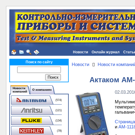
Новости
Онлайн журнал
Стать
Поиск по сайту
Новости
Новости компани
Актаком АМ
Новости
О компаниях
02.03.201
компаний
(574)
Мультим
темпера
(121)
гальвани
Страница
(134)
и
AM-111
(78)