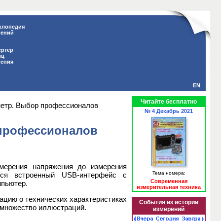
клопедия
рений
ертер
иц
рения
EN
Читайте бесплатно
метр. Выбор профессионалов
№ 4 Декабрь 2021
 профессионалов
мерения напряжения до измерения
Тема номера:
тся встроенный USB-интерфейс с
Современная
мпьютер.
измерительная техника
цию о технических характеристиках
События из истории
множество иллюстраций.
измерений