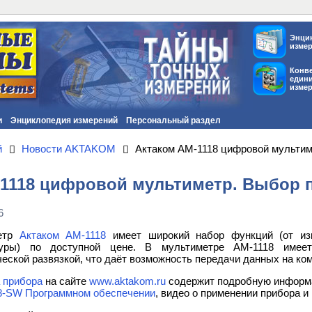
Энци
изме
Конв
един
изме
и
Энциклопедия измерений
Персональный раздел
й
Новости AKTAKOM
Актаком АМ-1118 цифровой мульти
-1118 цифровой мультиметр. Выбор
6
етр
Актаком АМ-1118
имеет широкий набор функций (от из
туры) по доступной цене. В мультиметре АМ-1118 имее
ческой развязкой, что даёт возможность передачи данных на ко
 прибора
на сайте
www.aktakom.ru
содержит подробную информа
8-SW Программном обеспечении
, видео о применении прибора
и 