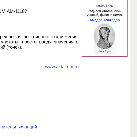
09.08.1776
КОМ АМ-1118?
Родился итальянский
ученый, физик и химик
Амедео Авогадро
решности постоянного напряжения,
 частоты, просто введя значения в
й (точек).
www.aktakom.ru
нительных опций