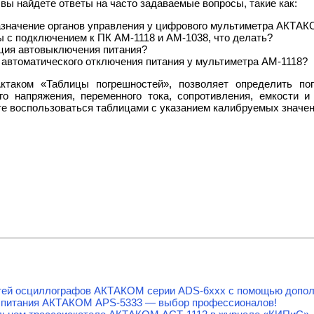
вы найдете ответы на часто задаваемые вопросы, такие как:
азначение органов управления у цифрового мультиметра АКТА
 с подключением к ПК АМ-1118 и АМ-1038, что делать?
кция автовыключения питания?
автоматического отключения питания у мультиметра АМ-1118?
ктаком «Таблицы погрешностей», позволяет определить пог
ого напряжения, переменного тока, сопротивления, емкости и
те воспользоваться таблицами с указанием калибруемых значени
тей осциллографов АКТАКОМ серии ADS-6ххх с помощью допол
 питания АКТАКОМ APS-5333 — выбор профессионалов!