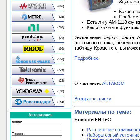
Здесь же 
(666)
Каково н
Проблемы
(24)
Есть ли у АМ-1118 фун
Как отключить функцию 
(265)
Уникальный сервис сайта А
(20)
постоянного тока, переменн
таблицу. Кроме того, вы може
(96)
Подробнее
(558)
(225)
(23)
О компании:
АКТАКОМ
(132)
Возврат к списку
(154)
Материалы по теме:
Авторизация
Новости КИПиС
Логин:
Расширение возможнос
Пароль:
Лабораторный источник