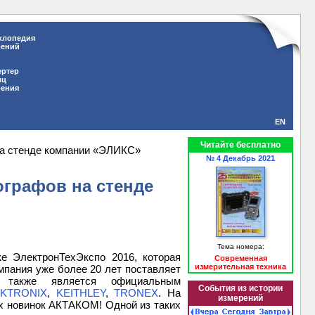
клопедия
рений
ертер
иц
рения
EN
Читайте бесплатно
на стенде компании «ЭЛИКС»
№ 4 Декабрь 2021
графов на стенде
Тема номера:
е ЭлектронТехЭкспо 2016, которая
Современная
измерительная техника
мпания уже более 20 лет поставляет
 а также является официальным
События из истории
EKTRONIX
,
KEITHLEY
,
TRONEX
. На
измерений
х новинок АКТАКОМ! Одной из таких