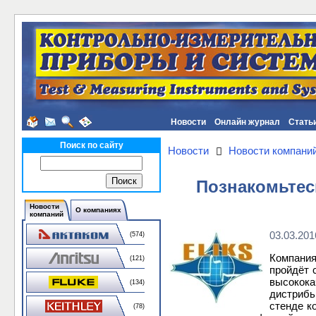
Новости
Онлайн журнал
Стать
Поиск по сайту
Новости
Новости компани
Познакомьтес
Новости
О компаниях
компаний
03.03.201
(574)
Компани
(121)
пройдёт 
высокок
(134)
дистрибь
стенде к
(78)