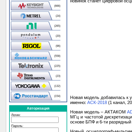
новинок станет цифровой ос
(666)
(24)
(265)
(20)
(96)
(558)
(225)
(23)
(132)
(154)
Новая модель добавилась к 
именно:
АСК-2018
(1 канал, 2
Авторизация
Новая модель – АКТАКОМ
A
Логин:
МГц и частотой дискретизаци
основе БПФ и 6-ти разрядный
Пароль:
Новый осциллограф-мультим