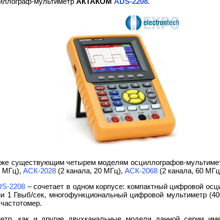
циллограф-мультиметр
АКТАКОМ
ADS-2208
.
уже существующим четырем моделям осциллографов-мультимет
0 МГц),
АСК-2028
(2 канала, 20 МГц),
АСК-2068
(2 канала, 60 МГц
DS-2208
– сочетает в одном корпусе: компактный цифровой осц
и 1 Гвыб/сек, многофункциональный цифровой мультиметр (400
 частотомер.
етр, как и другие двухканальные модели данной серии им