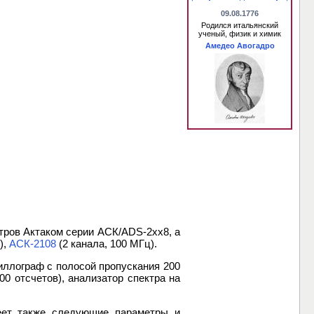
09.08.1776
Родился итальянский
ученый, физик и химик
Амедео Авогадро
ров Актаком серии АСК/ADS-2хх8, а
),
АСК-2108
(2 канала, 100 МГц).
иллограф с полосой пропускания 200
0 отсчетов), анализатор спектра на
еет также следующие параметры и