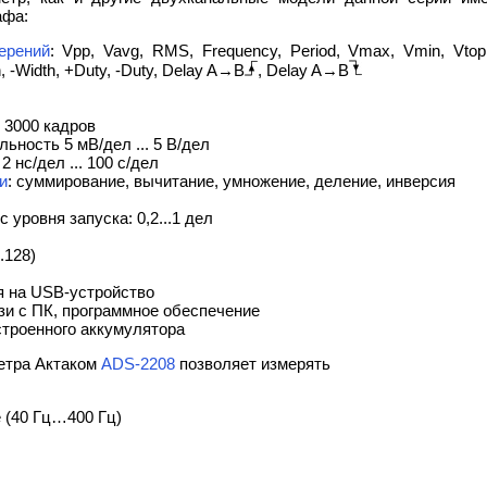
афа:
ерений
: Vpp, Vavg, RMS, Frequency, Period, Vmax, Vmin, Vtop,
h, -Width, +Duty, -Duty, Delay A→B
, Delay A→B
 3000 кадров
ьность 5 мВ/дел ... 5 В/дел
 нс/дел ... 100 с/дел
и
: суммирование, вычитание, умножение, деление, инверсия
 уровня запуска: 0,2...1 дел
..128)
я на USB-устройство
и с ПК, программное обеспечение
строенного аккумулятора
етра Актаком
ADS-2208
позволяет измерять
 (40 Гц…400 Гц)