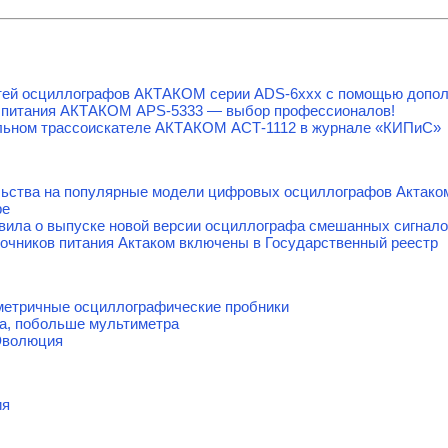
тей осциллографов АКТАКОМ серии ADS-6ххх с помощью допол
 питания АКТАКОМ APS-5333 — выбор профессионалов!
льном трассоискателе АКТАКОМ АСТ-1112 в журнале «КИПиС»
льства на популярные модели цифровых осциллографов Актако
ре
явила о выпуске новой версии осциллографа смешанных сигнал
очников питания Актаком включены в Государственный реестр
етричные осциллографические пробники
а, побольше мультиметра
Эволюция
ия