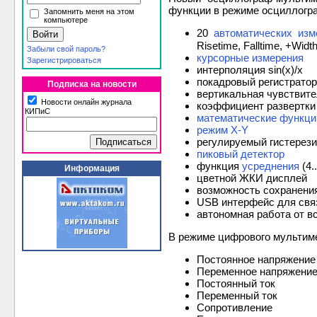
функции в режиме осциллогр
Запомнить меня на этом
компьютере
20
автоматических изм
Risetime, Falltime, +Widt
Забыли свой пароль?
курсорные измерения
Зарегистрироваться
интерполяция sin(x)/x
покадровый регистратор
Подписка на новости
вертикальная чувствител
Новости онлайн журнала
коэффициент развертки 2
КИПиС
математические функци
режим X-Y
регулируемый гистерезис
пиковый детектор
функция
усреднения
(4.
Информация
цветной ЖКИ дисплей
возможность сохранени
USB интерфейс для связ
автономная работа от в
В режиме цифрового мультим
Постоянное напряжение
Переменное напряжение
Постоянный ток
Переменный ток
Сопротивление