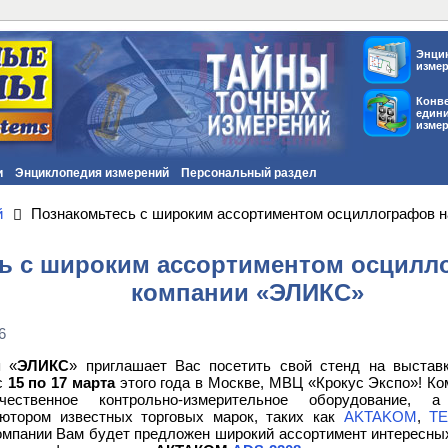
Энци
изме
Конв
един
изме
и
Энциклопедия измерений
Персональный раздел
й
Познакомьтесь с широким ассортиментом осциллографов 
ь с широким ассортиментом осцилло
компании «ЭЛИКС»
6
я «
ЭЛИКС
» приглашает Вас посетить свой стенд на выставк
с
15 по 17 марта
этого года в Москве, МВЦ «Крокус Экспо»! Ко
ачественное контрольно-измерительное оборудование,
ютором известных торговых марок, таких как
AKTAKOM
,
T
омпании Вам будет предложен широкий ассортимент интересны