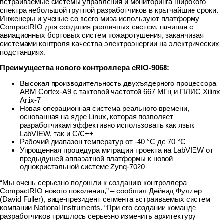
встраиваемые системы управления и мониторинга широкого
спектра небольшой группой разработчиков в кратчайшие сроки.
Инженеры и ученые со всего мира используют платформу
CompactRIO для создания различных систем, начиная с
авиационных бортовых систем пожаротушения, заканчивая
системами контроля качества электроэнергии на электрических
подстанциях.
Преимущества нового контроллера cRIO-9068:
Высокая производительность двухъядерного процессора
ARM Cortex-A9 с тактовой частотой 667 МГц и ПЛИС Xilinx
Artix-7
Новая операционная система реального времени,
основанная на ядре Linux, которая позволяет
разработчикам эффективно использовать как язык
LabVIEW, так и C/C++
Рабочий диапазон температур от -40 °C до 70 °C
Упрощенная процедура миграции проекта на LabVIEW от
предыдущей аппаратной платформы к новой
однокристальной системе Zynq-7020
“Мы очень серьезно подошли к созданию контроллера
CompactRIO нового поколения,” – сообщил Дейвид Фуллер
(David Fuller), вице-президент сегмента встраиваемых систем
компании National Instruments. “При его создании команде
разработчиков пришлось серьезно изменить архитектуру