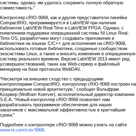
системы, однако, им удалось сохранить полную обратную
совместимость.”
Контроллер cRIO-9068, как и другие представители линейки
CompactRIO, программируется в LabVIEW при наличии
библиотек LabVIEW Real-Time и LabVIEW FPGA. Однако, с
появлением поддержки операционной системы NI Linux Real-
Time OS, разработчики могут создавать приложения и
библиотеки на языках C/C++ для исполнения на cRIO-9068,
использовать готовые библиотеки, созданные сообществом
экосистемы Linux, а также и вносить изменения в операционную
систему реального времени. Версия LabVIEW 2013 имеет ряд
усовершенствований, таких как Web-сервер и файловый
менеджер на базе протокола WebDAV.
“Несмотря на внешнее сходство с предыдущими
контроллерами CompactRIO, контроллер cRIO-9068 построен на
принципиально новой архитектуре,” сообщил Вольфрам
Коэрвер (Wolfram Koerver), исполнительный директор компании
S.E.A. “Новый контроллер cRIO-9068 позволяет нам
разрабатывать программное обеспечение для наших
заказчиков с максимальной эффективностью в кратчайшие
сроки.”
Подробнее о контроллере cRIO-9068 можно узнать на сайте
www.ni.com/crio-9068
.