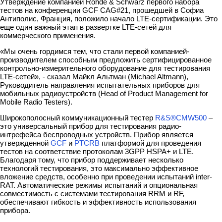
Утверждение компанией Rohde & Schwarz первого набора
тестов на конференции GCF CAG#21, прошедшей в Софиа
Антиполис, Франция, положило начало LTE-сертификации. Это
еще один важный этап в развертке LTE-сетей для
коммерческого применения.
«Мы очень гордимся тем, что стали первой компанией-
производителем способным предложить сертифицированное
контрольно-измерительного оборудование для тестирования
LTE-сетей», - сказал Майкл Альтман (Michael Altmann),
Руководитель направления испытательных приборов для
мобильных радиоустройств (Head of Product Management for
Mobile Radio Testers).
Широкополосный коммуникационный тестер
R&S®CMW500
–
это универсальный прибор для тестирования радио-
интрефейса беспроводных устройств. Прибор является
утвержденной
GCF
и
PTCRB
платформой для проведения
тестов на соответствие протоколам 3GPP HSPA+ и LTE.
Благодаря тому, что прибор поддерживает несколько
технологий тестирования, это максимально эффективное
вложение средств, особенно при проведении испытаний inter-
RAT. Автоматические режимы испытаний и опциональная
совместимость с системами тестирования RRM и RF,
обеспечивают гибкость и эффективность использования
прибора.