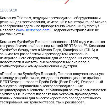
11.05.2010
Компания Tektronix, ведущий производитель оборудования и
решений для тестирования, измерений и мониторинга, объявила
о завершении сделки по приобретению компании SyntheSys
Research (
www.bertscope.com
). Подробности транзакции не
разглашаются.
Компания SyntheSys Research основана в 1989 году и известна
как разработчик приборов под маркой BERTScope™. Компания
SyntheSys базируется в Менло Парк, Калифорния (США) и
занимается разработкой и производстом контрольно-
измерительного оборудования для исследования скорости,
целостности и чистоты высокоскоростных сигналов в
компьютерной и коммуникационной индустрии.
«Приобретая SyntheSys Research, Tektronix получает сильную
команду разработчиков, создавших инновационные приборы
BERTScope», - говорит Брайн Рейх (Brian Reich), Генеральный
менеджер направления высокопроизводительных
осциллографов в Tektronix. «Комбинация опыта и возможностей
SyntheSys и Tektronix позволят нам ускорить производство
полных решений для высокоскоростного последовательного
тестирования как трансмиттеров, так и ресиверов».