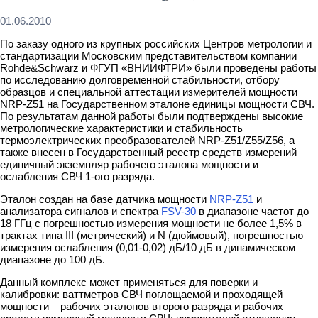
01.06.2010
По заказу одного из крупных российских Центров метрологии и
стандартизации Московским представительством компании
Rohde&Schwarz и ФГУП «ВНИИФТРИ» были проведены работы
по исследованию долговременной стабильности, отбору
образцов и специальной аттестации измерителей мощности
NRP-Z51 на Государственном эталоне единицы мощности СВЧ.
По результатам данной работы были подтверждены высокие
метрологические характеристики и стабильность
термоэлектрических преобразователей NRP-Z51/Z55/Z56, а
также внесен в Государственный реестр средств измерений
единичный экземпляр рабочего эталона мощности и
ослабления СВЧ 1-ого разряда.
Эталон создан на базе датчика мощности
NRP-Z51
и
анализатора сигналов и спектра
FSV-30
в диапазоне частот до
18 ГГц с погрешностью измерения мощности не более 1,5% в
трактах типа III (метрический) и N (дюймовый), погрешностью
измерения ослабления (0,01-0,02) дБ/10 дБ в динамическом
диапазоне до 100 дБ.
Данный комплекс может применяться для поверки и
калибровки: ваттметров СВЧ поглощаемой и проходящей
мощности – рабочих эталонов второго разряда и рабочих