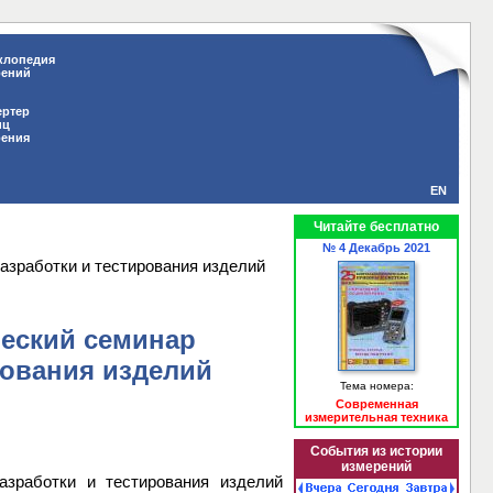
клопедия
рений
ертер
иц
рения
EN
Читайте бесплатно
№ 4 Декабрь 2021
разработки и тестирования изделий
ческий семинар
рования изделий
Тема номера:
Современная
измерительная техника
События из истории
измерений
разработки и тестирования изделий