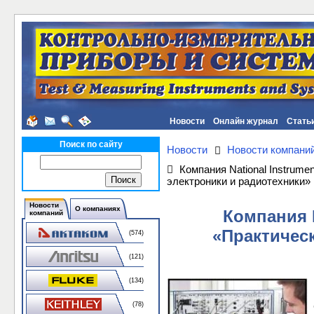
Новости
Онлайн журнал
Стать
Поиск по сайту
Новости
Новости компани
Компания National Instrum
электроники и радиотехники»
Новости
О компаниях
Компания N
компаний
«Практичес
(574)
(121)
(134)
(78)