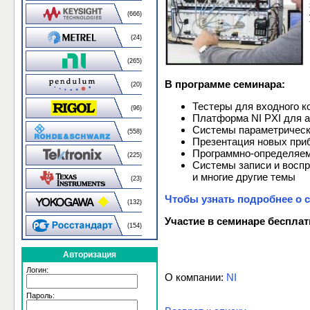
(666)
(24)
(265)
В программе семинара:
(20)
Тестеры для входного к
(96)
Платформа NI PXI для а
Системы параметрическо
(558)
Презентация новых приб
Программно-определяе
(225)
Системы записи и воспр
и многие другие темы
(23)
Чтобы узнать подробнее о с
(132)
Участие в семинаре бесплат
(154)
Авторизация
Логин:
О компании:
NI
Пароль: