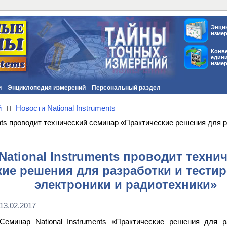
Энци
изме
Конв
един
изме
и
Энциклопедия измерений
Персональный раздел
й
Новости National Instruments
ents проводит технический семинар «Практические решения для 
ational Instruments проводит техни
кие решения для разработки и тести
электроники и радиотехники»
13.02.2017
Семинар National Instruments «Практические решения для 