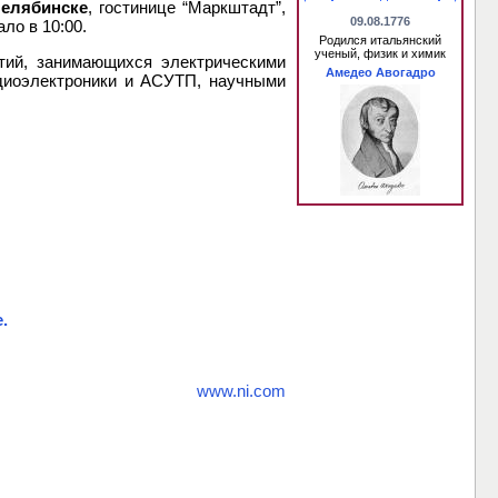
Челябинске
, гостинице “Маркштадт”,
09.08.1776
ало в 10:00.
Родился итальянский
ученый, физик и химик
тий, занимающихся электрическими
Амедео Авогадро
адиоэлектроники и АСУТП, научными
.
www.ni.com