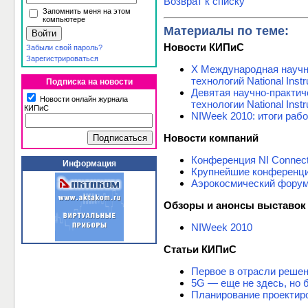
Возврат к списку
Запомнить меня на этом
компьютере
Материалы по теме:
Новости КИПиС
Забыли свой пароль?
Зарегистрироваться
X Международная научн
технологий National Inst
Подписка на новости
Девятая научно-практи
Новости онлайн журнала
технологии National Inst
КИПиС
NIWeek 2010: итоги раб
Новости компаний
Конференция NI Connect
Информация
Крупнейшие конференции
Аэрокосмический форум 
Обзоры и анонсы выставок
NIWeek 2010
Статьи КИПиС
Первое в отрасли решен
5G — еще не здесь, но 
Планирование проектир