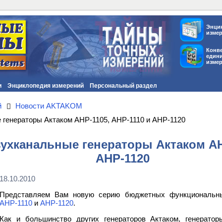
Энци
изме
Конв
един
изме
и
Энциклопедия измерений
Персональный раздел
й
Новости AKTAKOM
генераторы Актаком АНР-1105, АНР-1110 и АНР-1120
хканальные генераторы Актаком АНР
АНР-1120
18.10.2010
Представляем Вам новую серию бюджетных функциональны
АНР-1110
и
АНР-1120
.
Как и большинство других генераторов Актаком, генерато