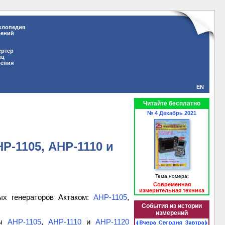
клопедия
рений
ертер
иц
рения
EN
Читайте бесплатно
№ 4 Декабрь 2021
-1105, АНР-1110 и
Тема номера:
Современная
измерительная техника
х генераторов Актаком:
АНР-1105
,
События из истории
измерений
ры
АНР-1105
,
АНР-1110
и
АНР-1120