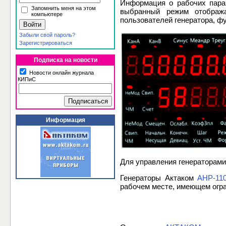
Информация о рабочих пара
Запомнить меня на этом
выбранный режим отобража
компьютере
пользователей генератора, ф
Забыли свой пароль?
Зарегистрироваться
Подписка на новости
Новости онлайн журнала
КИПиС
Информация
Для управления генераторами
Генераторы Актаком
АНР-11
рабочем месте, имеющем огра