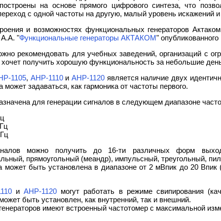
построены на основе прямого цифрового синтеза, что позв
ереход с одной частоты на другую, малый уровень искажений и
роения и возможностях функциональных генераторов Актаком
А.А. "
Функциональные генераторы АКТАКОМ
" опубликованного
ожно рекомендовать для учебных заведений, организаций с ог
то хочет получить хорошую функциональность за небольшие день
НР-1105
,
АНР-1110
и
АНР-1120
является наличие двух идентичн
а может задаваться, как гармоника от частоты первого.
азначена для генерации сигналов в следующем диапазоне часто
Гц
Гц
МГц
налов можно получить до 16-ти различных форм выходн
льный, прямоугольный (меандр), импульсный, треугольный, пи
 может быть установлена в диапазоне от 2 мВпик до 20 Впик
110
и
АНР-1120
могут работать в режиме свипирования (кач
ожет быть установлен, как внутренний, так и внешний.
я генераторов имеют встроенный частотомер с максимальной изм