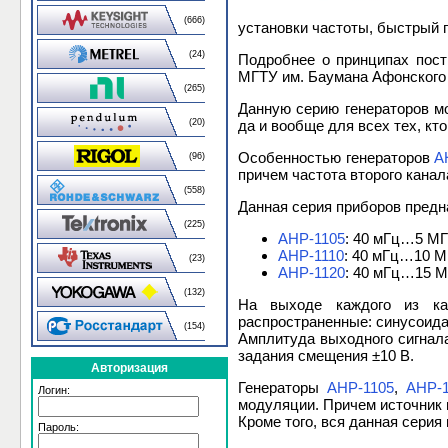
(666)
установки частоты, быстрый п
(24)
Подробнее о принципах пост
МГТУ им. Баумана Афонского 
(265)
Данную серию генераторов м
(20)
да и вообще для всех тех, к
Особенностью генераторов
А
(96)
причем частота второго канал
(558)
Данная серия приборов предн
(225)
АНР-1105
: 40 мГц…5 М
АНР-1110
: 40 мГц…10 М
(23)
АНР-1120
: 40 мГц…15 
(132)
На выходе каждого из ка
распространенные: синусоида
(154)
Амплитуда выходного сигнала
задания смещения ±10 В.
Авторизация
Генераторы
АНР-1105
,
АНР-1
Логин:
модуляции. Причем источник м
Кроме того, вся данная сери
Пароль: