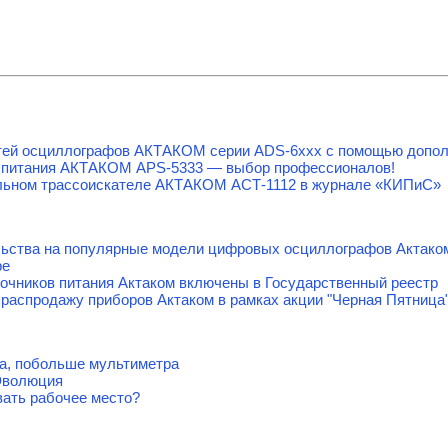
тей осциллографов АКТАКОМ серии ADS-6ххх с помощью допол
 питания АКТАКОМ APS-5333 — выбор профессионалов!
льном трассоискателе АКТАКОМ АСТ-1112 в журнале «КИПиС»
льства на популярные модели цифровых осциллографов Актако
ре
очников питания Актаком включены в Государственный реестр
распродажу приборов Актаком в рамках акции "Черная Пятница
а, побольше мультиметра
Эволюция
вать рабочее место?