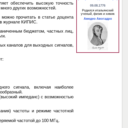
оляет обеспечить высокую точность
09.08.1776
 много других возможностей.
Родился итальянский
ученый, физик и химик
 можно прочитать в статье доцента
Амедео Авогадро
 в журнале КИПИС.
раниченным бюджетом, частных лиц,
ги.
ых каналов для выходных сигналов,
т:
ого сигнала, включая наиболее
лообразный.
 (высокий импеданс) с возможностью
ания) частоты и режиме частотной
еряемой частотой до 100 МГц.