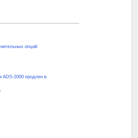
нительных опций
м ADS-2000 продлен в
"