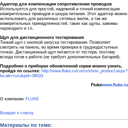
Адаптер для компенсации сопротивления проводов
Используется для простой, надежной и точной компенсации
измерительных проводов и шнура питания. Этот адаптер можно
использовать для различных сетевых вилок, а так же
измерительных принадлежностей, таких как щупы, зажимы
«крокодил» и т.п.
Щуп для дистанционного тестирования
Тонкий щуп с кнопкой запуска тестирования. Позволяет
смотреть на панель, во время проверки в труднодоступных
точках. Дистанционный щуп питается от тестера, поэтому
всегда готов к работе (не требует дополнительных батарей).
Подробнее о приборах обновленной серии можно узнать,
пройдя по ссылке:
http://www.fluke.ru/comx/show_product.aspx?
locale=ruru&pid=38033
Fluke
www.fluke.ru
О компании:
FLUKE
Возврат к списку
Материалы по теме: