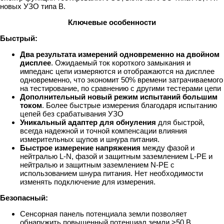
новых УЗО типа B.
Ключевые особенности
Быстрый:
Два результата измерений одновременно на двойном
дисплее
. Ожидаемый ток короткого замыкания и
импеданс цепи измеряются и отображаются на дисплее
одновременно, что экономит 50% времени затрачиваемого
на тестирование, по сравнению с другими тестерами цепи
Дополнительный новый режим испытаний большим
током
. Более быстрые измерения благодаря испытанию
цепей без срабатывания УЗО
Уникальный адаптер для обнуления
для быстрой,
всегда надежной и точной компенсации влияния
измерительных щупов и шнура питания.
Быстрое измерение напряжения
между фазой и
нейтралью L-N, фазой и защитным заземлением L-PE и
нейтралью и защитным заземлением N-PE с
использованием шнура питания. Нет необходимости
изменять подключение для измерения.
Безопасный:
Сенсорная панель потенциала земли позволяет
обнаружить повышенный потенциал земли >50 В,