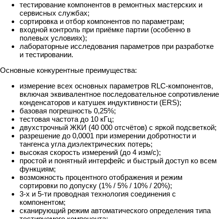
тестирование компонентов в ремонтных мастерских и
сервисных службах;
сортировка и отбор компонентов по параметрам;
входной контроль при приёмке партии (особенно в
полевых условиях);
лабораторные исследования параметров при разработке
и тестировании.
Основные конкурентные преимущества:
измерение всех основных параметров RLC-компонентов,
включая эквивалентное последовательное сопротивление
конденсаторов и катушек индуктивности (ERS);
базовая погрешность 0,25%;
тестовая частота до 10 кГц;
двухстрочный ЖКИ (40 000 отсчётов) с яркой подсветкой;
разрешение до 0,0001 при измерении добротности и
тангенса угла диэлектрических потерь;
высокая скорость измерений (до 4 изм/с);
простой и понятный интерфейс и быстрый доступ ко всем
функциям;
возможность процентного отображения и режим
сортировки по допуску (1% / 5% / 10% / 20%);
3-х и 5-ти проводная технология соединения с
компонентом;
сканирующий режим автоматического определения типа
тестируемого компонента;