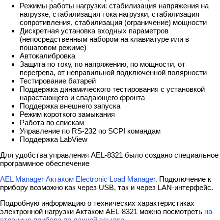
Режимы работы нагрузки: стабилизация напряжения на
нагрузке, стабилизация тока нагрузки, стабилизация
сопротивления, стабилизация (ограничение) мощности
Дискретная установка входных параметров
(непосредственным набором на клавиатуре или в
пошаговом режиме)
Автокалибровка
Защита по току, по напряжению, по мощности, от
перегрева, от неправильной подключенной полярности
Тестирование батарей
Поддержка динамического тестирования с установкой
нарастающего и спадающего фронта
Поддержка внешнего запуска
Режим короткого замыкания
Работа по спискам
Управление по RS-232 по SCPI командам
Поддержка LabView
Для удобства управления AEL-8321 было создано специальное
программное обеспечение
AEL Manager Актаком Electronic Load Manager
. Подключение к
прибору возможно как через USB, так и через LAN-интерфейс.
Подробную информацию о технических характеристиках
электронной нагрузки Актаком AEL-8321 можно посмотреть
на
странице прибора по данной ссылке
.