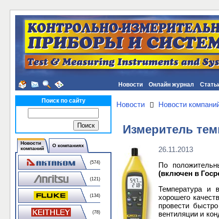
Новости
Онлайн журнал
Стать
Поиск по сайту
Новости
Новости компани
Измеритель тем
Новости
О компаниях
26.11.2013
компаний
(574)
По положительн
(включен в Госр
(121)
Температура и 
хорошего качест
(134)
провести быстро
вентиляции и кон
(78)