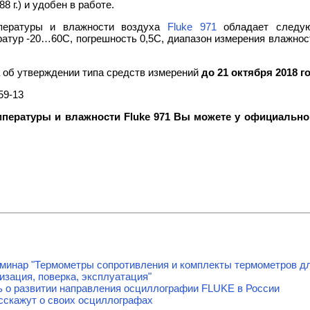
8 г.) и удобен в работе.
пературы и влажности воздуха
Fluke 971
обладает следую
атур -20…60С, погрешность 0,5С, диапазон измерения влажно
 об утверждении типа средств измерений
до 21 октября 2018 г
59-13
пературы и влажности Fluke 971 Вы можете у официально
минар "Термометры сопротивления и комплекты термометров дл
изация, поверка, эксплуатация"
ть о развитии направления осциллографии FLUKE в России
скажут о своих осциллографах