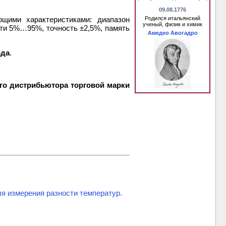
09.08.1776
щими характеристиками: диапазон
Родился итальянский
ученый, физик и химик
сти 5%…95%, точность ±2,5%, память
Амедео Авогадро
ода
.
го дистрибьютора торговой марки
я измерения разности температур.