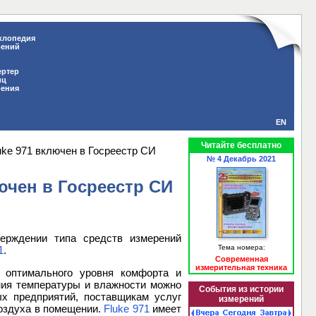
клопедия
рений
ертер
иц
рения
EN
Читайте бесплатно
ke 971 включен в Госреестр СИ
№ 4 Декабрь 2021
ючен в Госреестр СИ
ерждении типа средств измерений
Тема номера:
1
.
Современная
измерительная техника
 оптимального уровня комфорта и
ия температуры и влажности можно
События из истории
х предприятий, поставщикам услуг
измерений
воздуха в помещении.
Fluke 971
имеет