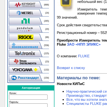
небольшой вес (18
(666)
Измеритель тем
измерения темпер
(24)
99 значений.
(265)
Срок действия свидетельства
(20)
Регистрационный номер – 552
(96)
Приобрести Измеритель тем
Fluke
ЗАО «НПП ЭЛИКС»
(558)
(225)
О компании:
FLUKE
(23)
Возврат к списку
(132)
Материалы по теме:
(154)
Новости КИПиС
Авторизация
Научно-практический се
Логин:
Производство, стандарт
Все, что вы хотели зна
Пароль:
Специалисты FLUKE рас