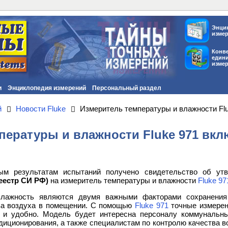
Энци
изме
Конв
един
изме
и
Энциклопедия измерений
Персональный раздел
й
Новости Fluke
Измеритель температуры и влажности Flu
пературы и влажности Fluke 971 вкл
ым результатам испытаний получено свидетельство об утв
еестр СИ РФ)
на измеритель температуры и влажности
Fluke 97
влажность являются двумя важными факторами сохранения
ва воздуха в помещении. С помощью
Fluke 971
точные измерен
 и удобно. Модель будет интересна персоналу коммунальны
диционирования, а также специалистам по контролю качества 