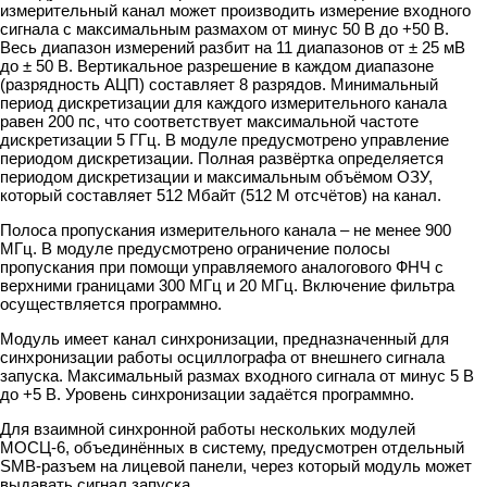
измерительный канал может производить измерение входного
сигнала с максимальным размахом от минус 50 В до +50 В.
Весь диапазон измерений разбит на 11 диапазонов от ± 25 мВ
до ± 50 В. Вертикальное разрешение в каждом диапазоне
(разрядность АЦП) составляет 8 разрядов. Минимальный
период дискретизации для каждого измерительного канала
равен 200 пс, что соответствует максимальной частоте
дискретизации 5 ГГц. В модуле предусмотрено управление
периодом дискретизации. Полная развёртка определяется
периодом дискретизации и максимальным объёмом ОЗУ,
который составляет 512 Мбайт (512 М отсчётов) на канал.
Полоса пропускания измерительного канала – не менее 900
МГц. В модуле предусмотрено ограничение полосы
пропускания при помощи управляемого аналогового ФНЧ с
верхними границами 300 МГц и 20 МГц. Включение фильтра
осуществляется программно.
Модуль имеет канал синхронизации, предназначенный для
синхронизации работы осциллографа от внешнего сигнала
запуска. Максимальный размах входного сигнала от минус 5 В
до +5 В. Уровень синхронизации задаётся программно.
Для взаимной синхронной работы нескольких модулей
МОСЦ-6, объединённых в систему, предусмотрен отдельный
SMB-разъем на лицевой панели, через который модуль может
выдавать сигнал запуска.