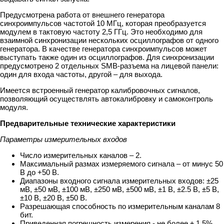
Предусмотрена работа от внешнего генератора
синхроимпульсов частотой 10 МГц, которая преобразуется
модулем в тактовую частоту 2,5 ГГц. Это необходимо для
взаимной синхронизации нескольких осциллографов от одного
генератора. В качестве генератора синхроимпульсов может
выступать также один из осциллографов. Для синхронизации
предусмотрено 2 отдельных SMB-разъема на лицевой панели:
один для входа частоты, другой – для выхода.
Имеется встроенный генератор калибровочных сигналов,
позволяющий осуществлять автокалибровку и самоконтроль
модуля.
Предварительные технические характеристики
Параметры измерительных входов
Число измерительных каналов – 2.
Максимальный размах измеряемого сигнала – от минус 50
В до +50 В.
Диапазоны входного сигнала измерительных входов: ±25
мВ, ±50 мВ, ±100 мВ, ±250 мВ, ±500 мВ, ±1 В, ±2.5 В, ±5 В,
±10 В, ±20 В, ±50 В.
Разрешающая способность по измерительным каналам 8
бит.
Приведенная погрешность измерения - не более ± 1.5%.