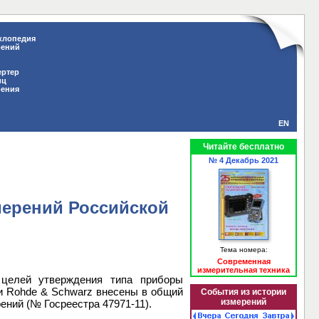
клопедия
рений
ертер
иц
рения
EN
Читайте бесплатно
№ 4 Декабрь 2021
мерений Российской
Тема номера:
Современная
измерительная техника
 целей утверждения типа приборы
и Rohde & Schwarz внесены в общий
События из истории
измерений
ений (№ Госреестра 47971-11).