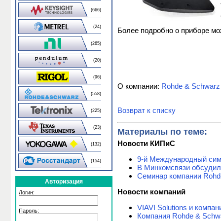
(666)
(24)
Более подробно о приборе м
(265)
(20)
(96)
О компании:
Rohde & Schwarz
(558)
Возврат к списку
(225)
(23)
Материалы по теме:
Новости КИПиС
(132)
9-й Международный си
(154)
В Минкомсвязи обсудил
Семинар компании Roh
Авторизация
Новости компаний
Логин:
VIAVI Solutions и комп
Пароль:
Компания Rohde & Schw