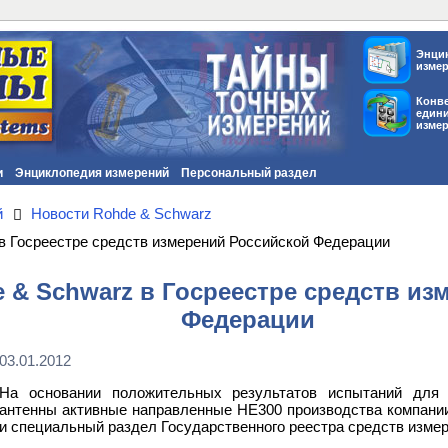
Энци
изме
Конв
един
изме
и
Энциклопедия измерений
Персональный раздел
й
Новости Rohde & Schwarz
в Госреестре средств измерений Российской Федерации
& Schwarz в Госреестре средств из
Федерации
03.01.2012
На основании положительных результатов испытаний для
антенны активные направленные HE300 производства компани
и специальный раздел Государственного реестра средств измер