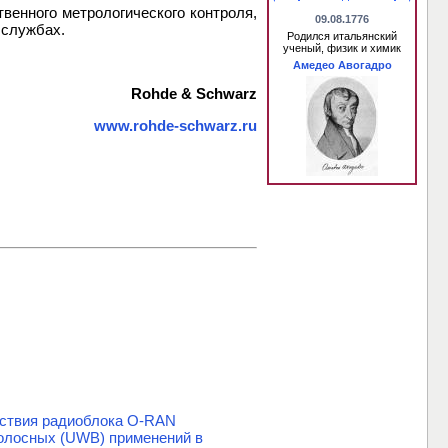
венного метрологического контроля,
09.08.1776
 службах.
Родился итальянский
ученый, физик и химик
Амедео Авогадро
Rohde & Schwarz
www.rohde-schwarz.ru
етствия радиоблока O-RAN
олосных (UWB) применений в