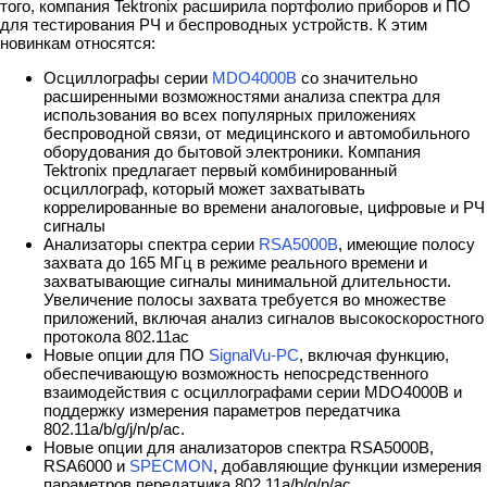
того, компания Tektronix расширила портфолио приборов и ПО
для тестирования РЧ и беспроводных устройств. К этим
новинкам относятся:
Осциллографы серии
MDO4000B
со значительно
расширенными возможностями анализа спектра для
использования во всех популярных приложениях
беспроводной связи, от медицинского и автомобильного
оборудования до бытовой электроники. Компания
Tektronix предлагает первый комбинированный
осциллограф, который может захватывать
коррелированные во времени аналоговые, цифровые и РЧ
сигналы
Анализаторы спектра серии
RSA5000B
, имеющие полосу
захвата до 165 МГц в режиме реального времени и
захватывающие сигналы минимальной длительности.
Увеличение полосы захвата требуется во множестве
приложений, включая анализ сигналов высокоскоростного
протокола 802.11ac
Новые опции для ПО
SignalVu-PC
, включая функцию,
обеспечивающую возможность непосредственного
взаимодействия с осциллографами серии MDO4000B и
поддержку измерения параметров передатчика
802.11a/b/g/j/n/p/ac.
Новые опции для анализаторов спектра RSA5000B,
RSA6000 и
SPECMON
, добавляющие функции измерения
параметров передатчика 802.11a/b/g/n/ac.