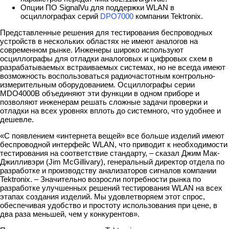
Опции ПО SignalVu для поддержки WLAN в
осциллографах серий
DPO7000
компании Tektronix.
Представленные решения для тестирования беспроводных
устройств в нескольких областях не имеют аналогов на
современном рынке. Инженеры широко используют
осциллографы для отладки аналоговых и цифровых схем в
разрабатываемых встраиваемых системах, но не всегда имеют
возможность воспользоваться радиочастотным контрольно-
измерительным оборудованием. Осциллографы серии
MDO4000B объединяют эти функции в одном приборе и
позволяют инженерам решать сложные задачи проверки и
отладки на всех уровнях вплоть до системного, что удобнее и
дешевле.
«С появлением «интернета вещей» все больше изделий имеют
беспроводной интерфейс WLAN, что приводит к необходимости
тестирования на соответствие стандарту, – сказал Джим Мак-
Джилливэри (Jim McGillivary), генеральный директор отдела по
разработке и производству анализаторов сигналов компании
Tektronix. – Значительно возросли потребности рынка по
разработке улучшенных решений тестирования WLAN на всех
этапах создания изделий. Мы удовлетворяем этот спрос,
обеспечивая удобство и простоту использования при цене, в
два раза меньшей, чем у конкурентов».