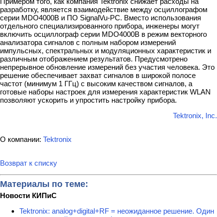
Примером того, как компания Tektronix снижает расходы на
разработку, является взаимодействие между осциллографом
серии MDO4000B и ПО SignalVu-PC. Вместо использования
отдельного специализированного прибора, инженеры могут
включить осциллограф серии MDO4000B в режим векторного
анализатора сигналов с полным набором измерений
импульсных, спектральных и модуляционных характеристик и
различным отображением результатов. Предусмотрено
непрерывное обновление измерений без участия человека. Это
решение обеспечивает захват сигналов в широкой полосе
частот (минимум 1 ГГц) с высоким качеством сигналов, а
готовые наборы настроек для измерения характеристик WLAN
позволяют ускорить и упростить настройку прибора.
Tektronix, Inc.
О компании:
Tektronix
Возврат к списку
Материалы по теме:
Новости КИПиС
Tektronix: analog+digital+RF = неожиданное решение. Один