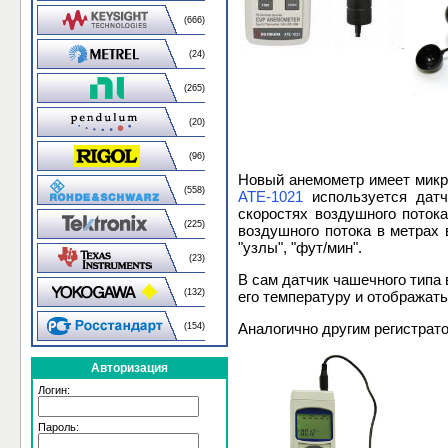
(666)
(24)
(265)
(20)
(96)
Новый анемометр имеет микр
(558)
АТЕ-1021
используется датч
скоростях воздушного потока
(225)
воздушного потока в метрах 
"узлы", "фут/мин".
(23)
В сам датчик чашечного типа 
(132)
его температуру и отображать
Аналогично другим регистрат
(154)
Авторизация
Логин:
Пароль: