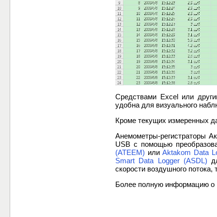
Средствами Excel или друг
удобна для визуального наб
Кроме текущих измеренных 
Анемометры-регистраторы А
USB с помощью преобразов
(ATEEM)
или
Aktakom Data L
Smart Data Logger (ASDL)
дл
скорости воздушного потока,
Более полную информацию о 