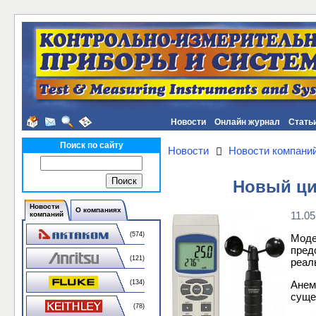
Новости
Онлайн журнал
Стать
Поиск по сайту
Новости
Новости компани
Новый ци
Новости
О компаниях
11.05
компаний
(574)
Моде
пред
(121)
реал
Анем
(134)
суще
(78)