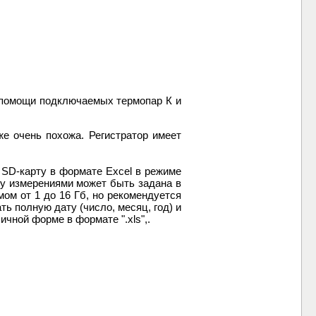
и помощи подключаемых термопар К и
е очень похожа. Регистратор имеет
SD-карту в формате Excel в режиме
ду измерениями может быть задана в
ом от 1 до 16 Гб, но рекомендуется
ь полную дату (число, месяц, год) и
чной форме в формате ".xls",.