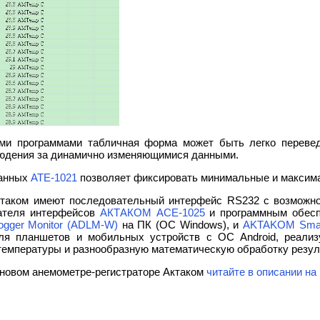
ими программами табличная форма может быть легко перевед
людения за динамично изменяющимися данными.
данных
АТЕ-1021
позволяет фиксировать минимальные и максим
ктаком имеют последовательный интерфейс RS232 с возможно
ателя интерфейсов
АКТАКОМ АСЕ-1025
и программным обес
ogger Monitor (ADLM-W)
на ПК (ОС Windows), и
AKTAKOM Smart
я планшетов и мобильных устройств с ОС Android, реализ
 температуры и разнообразную математическую обработку резул
новом анемометре-регистраторе Актаком
читайте в описании на