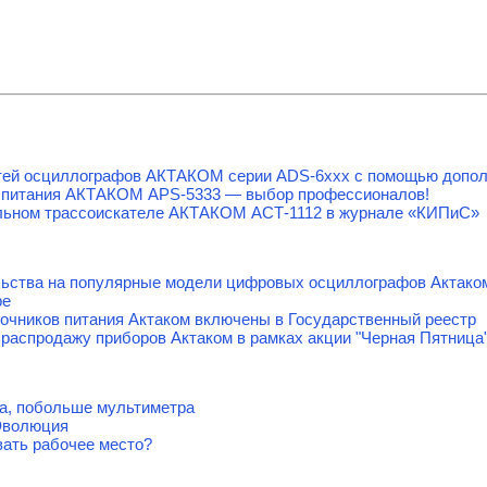
тей осциллографов АКТАКОМ серии ADS-6ххх с помощью допол
 питания АКТАКОМ APS-5333 — выбор профессионалов!
льном трассоискателе АКТАКОМ АСТ-1112 в журнале «КИПиС»
льства на популярные модели цифровых осциллографов Актако
ре
очников питания Актаком включены в Государственный реестр
распродажу приборов Актаком в рамках акции "Черная Пятница
а, побольше мультиметра
Эволюция
вать рабочее место?