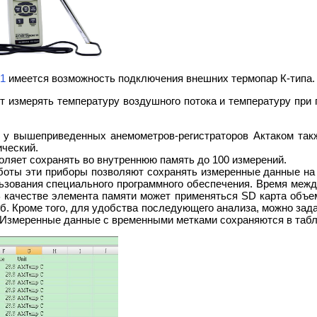
1
имеется возможность подключения внешних термопар К-типа.
ет измерять температуру воздушного потока и температуру пр
 у вышеприведенных анемометров-регистраторов Актаком такж
ический.
оляет сохранять во внутреннюю память до 100 измерений.
боты эти приборы позволяют сохранять измеренные данные на 
ьзования специального программного обеспечения. Время меж
 В качестве элемента памяти может применяться SD карта объем
б. Кроме того, для удобства последующего анализа, можно задат
. Измеренные данные с временными метками сохраняются в табли