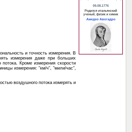
09.08.1776
Родился итальянский
ученый, физик и химик
Амедео Авогадро
нальность и точность измерения. В
нять измерения даже при больших
о потока. Кроме измерения скорости
ицы измерения: "км/ч", "мили/час",
ростью воздушного потока измерять и