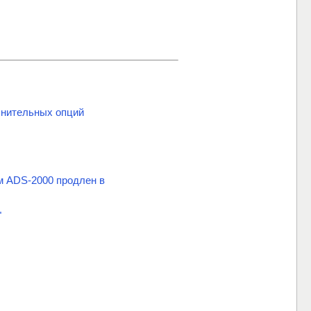
нительных опций
м ADS-2000 продлен в
"