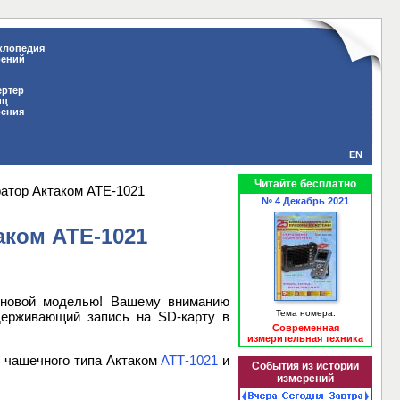
клопедия
рений
ертер
иц
рения
EN
Читайте бесплатно
атор Актаком АТЕ-1021
№ 4 Декабрь 2021
ком АТЕ-1021
 новой моделью! Вашему вниманию
Тема номера:
держивающий запись на SD-карту в
Современная
измерительная техника
 чашечного типа Актаком
АТТ-1021
и
События из истории
измерений