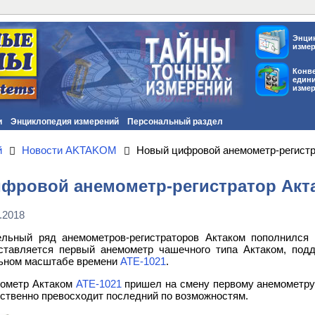
Энци
изме
Конв
един
изме
и
Энциклопедия измерений
Персональный раздел
й
Новости AKTAKOM
Новый цифровой анемометр-регистр
фровой анемометр-регистратор Акта
.2018
льный ряд анемометров-регистраторов Актаком пополнился
ставляется первый анемометр чашечного типа Актаком, под
ьном масштабе времени
АТЕ-1021
.
ометр Актаком
АТЕ-1021
пришел на смену первому анемометру
ственно превосходит последний по возможностям.