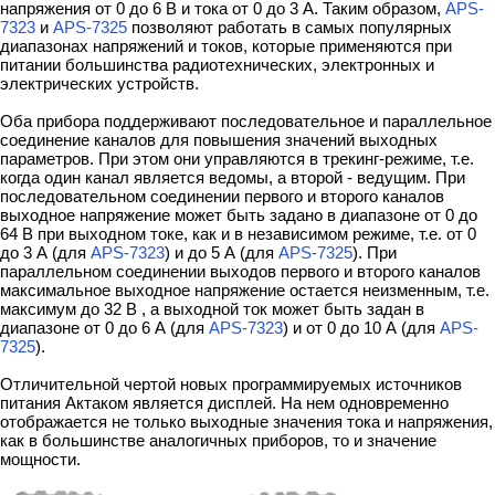
напряжения от 0 до 6 В и тока от 0 до 3 А. Таким образом,
APS-
7323
и
APS-7325
позволяют работать в самых популярных
диапазонах напряжений и токов, которые применяются при
питании большинства радиотехнических, электронных и
электрических устройств.
Оба прибора поддерживают последовательное и параллельное
соединение каналов для повышения значений выходных
параметров. При этом они управляются в трекинг-режиме, т.е.
когда один канал является ведомы, а второй - ведущим. При
последовательном соединении первого и второго каналов
выходное напряжение может быть задано в диапазоне от 0 до
64 В при выходном токе, как и в независимом режиме, т.е. от 0
до 3 А (для
APS-7323
) и до 5 А (для
APS-7325
). При
параллельном соединении выходов первого и второго каналов
максимальное выходное напряжение остается неизменным, т.е.
максимум до 32 В , а выходной ток может быть задан в
диапазоне от 0 до 6 А (для
APS-7323
) и от 0 до 10 А (для
APS-
7325
).
Отличительной чертой новых программируемых источников
питания Актаком является дисплей. На нем одновременно
отображается не только выходные значения тока и напряжения,
как в большинстве аналогичных приборов, то и значение
мощности.