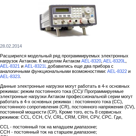
28.02.2014
Расширился модельный ряд программируемых электронных
нагрузок Актаком. К моделям Актаком
AEL-8320
,
AEL-8320L
,
AEL-8321
и
AEL-8321L
добавились еще два прибора с
аналогичными функциональными возможностями:
AEL-8322
и
AEL-8323
.
Данные электронные нагрузки могут работать в 4-х основных
режимах: режим постоянного тока (СС)/ Программируемые
электронные нагрузки Актаком профессиональной серии могут
работать в 4-х основных режимах : постоянного тока (CC),
постоянного сопротивления (CR), постоянного напряжения (CV),
постоянной мощности (CP). Кроме того, есть 8 сервисных
режимов: CCL, CCH, CV, CRL, CRM, CRH, CPV, CPC. Где,
CCL - постоянный ток на младшем диапазоне;
CCH - постоянный ток на старшем диапазоне;