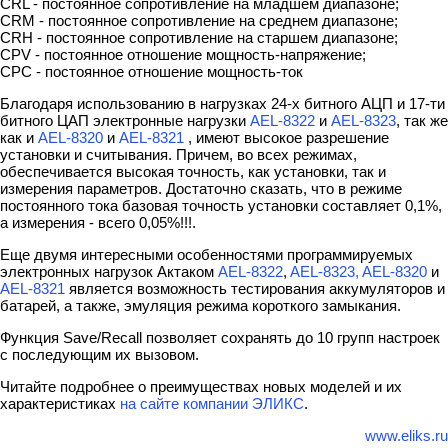
CRL - постоянное сопротивление на младшем диапазоне;
CRM - постоянное сопротивление на среднем диапазоне;
CRH - постоянное сопротивление на старшем диапазоне;
CPV - постоянное отношение мощность-напряжение;
CPC - постоянное отношение мощность-ток
Благодаря использованию в нагрузках 24-х битного АЦП и 17-ти
битного ЦАП электронные нагрузки
AEL-8322
и
AEL-8323
, так же
как и
AEL-8320
и
AEL-8321
, имеют высокое разрешение
установки и считывания. Причем, во всех режимах,
обеспечивается высокая точность, как установки, так и
измерения параметров. Достаточно сказать, что в режиме
постоянного тока базовая точность установки составляет 0,1%,
а измерения - всего 0,05%!!!.
Еще двумя интересными особенностями программируемых
электронных нагрузок Актаком
AEL-8322
,
AEL-8323,
AEL-8320
и
AEL-8321
является возможность тестирования аккумуляторов и
батарей, а также, эмуляция режима короткого замыкания.
Функция Save/Recall позволяет сохранять до 10 групп настроек
с последующим их вызовом.
Читайте подробнее о преимуществах новых моделей и их
характеристиках
на сайте компании ЭЛИКС
.
www.eliks.ru