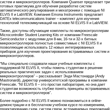
систем и микроконтроллеров. Компания Quanser предлагает три
готовых практикума для обучения разработке систем
автоматического регулирования и мехатроники с помощью NI
ELVIS II и LabVIEW. Компания Emona Instruments предлагает
DATEx telecommunications trainer – комплект для изучения
технологий телекоммуникаций на основе NI ELVIS II и LabVIEW.
Также, доступны обучающие комплекты по микроконтроллерам
Microcontroller Student Learning Kits от компании Freescale
Semiconductor с модулями для 8-ми, 16-ти и 32-х битных
микроконтроллеров полностью совместимые с NI ELVIS II и
позволяющие использовать 12 новых интегрированных
приборов для изучения проектирования встраиваемых систем и
микроконтроллеров.
“Мы специально создавали наши учебные комплекты с
поддержкой NI ELVIS II, чтобы помочь студентам в решении
реальных практических задач с использованием
микроконтроллеров" – рассказывает Энди Мастонарди (Andy
Mastronardi), директор университетской программы в компании
Freescale. "NI ELVIS II – это простая лаборатория, но она дает
студентам возможность глубже понять принципы встраиваемых
систем и микроконтроллеров".
Более подробно с NI ELVIS II можно познакомиться в online-
демонстрации и в бесплатном учебном курсе по измерениям,
проектированию схем, систем связи, встраиваемых приложений