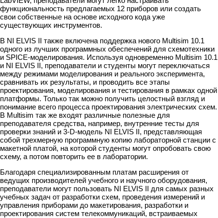
LabVIEW, преподаватели могут легко настраивать
функциональность предлагаемых 12 приборов или создать
свои собственные на основе исходного кода уже
существующих инструментов.
В NI ELVIS II также включена поддержка нового Multisim 10.1
одного из лучших программных обеспечений для схемотехники
и SPICE-моделирования. Используя одновременно Multisim 10.1
и NI ELVIS II, преподаватели и студенты могут переключаться
между режимами моделирования и реального эксперимента,
сравнивать их результаты, и проводить все этапы
проектирования, моделирования и тестирования в рамках одной
платформы. Только так можно получить целостный взгляд и
понимание всего процесса проектирования электрических схем.
В Multisim так же входят различные полезные для
преподавателя средства, например, внутренние тесты для
проверки знаний и 3-D-модель NI ELVIS II, представляющая
собой трехмерную программную копию лабораторной станции с
макетной платой, на которой студенты могут опробовать свою
схему, а потом повторить ее в лаборатории.
Благодаря специализированным платам расширения от
ведущих производителей учебного и научного оборудования,
преподаватели могут пользовать NI ELVIS II для самых разных
учебных задач от разработки схем, проведения измерений и
управления приборами до макетирования, разработки и
проектирования систем телекоммуникаций, встраиваемых