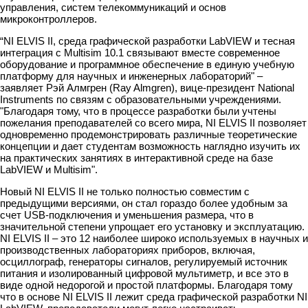
управления, систем телекоммуникаций и основ
микроконтроллеров.
“NI ELVIS II, среда графической разработки LabVIEW и тесная
интеграция с Multisim 10.1 связывают вместе современное
оборудование и программное обеспечение в единую учебную
платформу для научных и инженерных лабораторий" –
заявляет Рэй Алмгрен (Ray Almgren), вице-президент National
Instruments по связям с образовательными учреждениями.
"Благодаря тому, что в процессе разработки были учтены
пожелания преподавателей со всего мира, NI ELVIS II позволяет
одновременно продемонстрировать различные теоретические
концепции и дает студентам возможность наглядно изучить их
на практических занятиях в интерактивной среде на базе
LabVIEW и Multisim".
Новый NI ELVIS II не только полностью совместим с
предыдущими версиями, он стал гораздо более удобным за
счет USB-подключения и уменьшения размера, что в
значительной степени упрощает его установку и эксплуатацию.
NI ELVIS II – это 12 наиболее широко используемых в научных и
производственных лабораториях приборов, включая,
осциллограф, генераторы сигналов, регулируемый источник
питания и изолированный цифровой мультиметр, и все это в
виде одной недорогой и простой платформы. Благодаря тому
что в основе NI ELVIS II лежит среда графической разработки NI