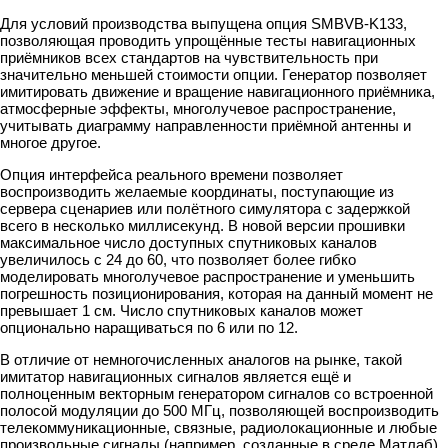
Для условий производства выпущена опция SMBVB-K133,
позволяющая проводить упрощённые тесты навигационных
приёмников всех стандартов на чувствительность при
значительно меньшей стоимости опции. Генератор позволяет
имитировать движение и вращение навигационного приёмника,
атмосферные эффекты, многолучевое распространение,
учитывать диаграмму направленности приёмной антенны и
многое другое.
Опция интерфейса реального времени позволяет
воспроизводить желаемые координаты, поступающие из
сервера сценариев или полётного симулятора с задержкой
всего в несколько миллисекунд. В новой версии прошивки
максимальное число доступных спутниковых каналов
увеличилось с 24 до 60, что позволяет более гибко
моделировать многолучевое распространение и уменьшить
погрешность позиционирования, которая на данный момент не
превышает 1 см. Число спутниковых каналов может
опционально наращиваться по 6 или по 12.
В отличие от немногочисленных аналогов на рынке, такой
имитатор навигационных сигналов является ещё и
полноценным векторным генератором сигналов со встроенной
полосой модуляции до 500 МГц, позволяющей воспроизводить
телекоммуникационные, связные, радиолокационные и любые
произвольные сигналы (например, созданные в среде Матлаб)