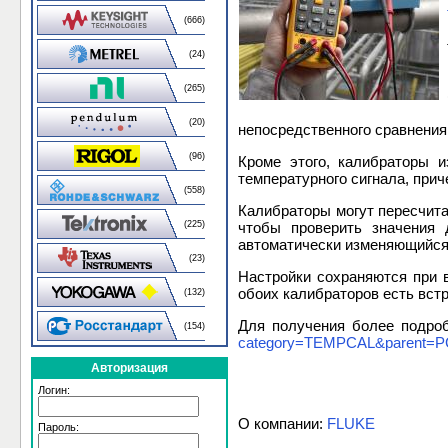
(666)
(24)
(265)
(20)
непосредственного сравнения
(96)
Кроме этого, калибраторы 
температурного сигнала, прич
(558)
Калибраторы могут пересчита
(225)
чтобы проверить значения 
автоматически изменяющийся с
(23)
Настройки сохраняются при 
обоих калибраторов есть вст
(132)
Для получения более подро
(154)
category=TEMPCAL&parent=P
Авторизация
Логин:
О компании:
FLUKE
Пароль: