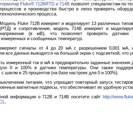
термопар Fluke® 712BRTD и 714B
позволят специалистам по те
процессов и производства быстро и легко проверять обору
технологического процесса.
Модель Fluke 712B измеряет и моделирует 13 различных типо
(РТД) и сопротивление, модель 714B измеряет и моделиру
напряжение (в мВ), что позволяет проверять датчики т
 измеренных и сообщенных температур.
измеряют сигналы от 4 до 20 мА с разрешением 0,001 мА, 
ем все данные выводятся на большой экран с подсветкой, что 
ть измеренный ток в мА в предварительно заданные значения 
для 0 и 100% в датчике температуры. Они также поддерж
 шагом в 25 процентов (на базе настроек для 0 и 100%).
выключении питания, что упрощает повторный запуск тестиров
роенные магнитные подвесы, что обеспечивает их удобную устан
бной информации о 712B и 714B посетите сайт
http://www.fluk
CL
.