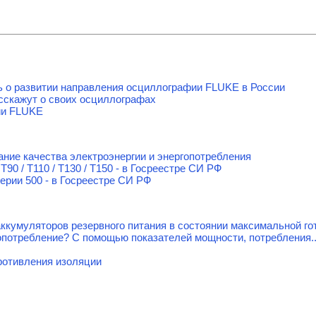
ть о развитии направления осциллографии FLUKE в России
скажут о своих осциллографах
ии FLUKE
ние качества электроэнергии и энергопотребления
T90 / T110 / T130 / T150 - в Госреестре СИ РФ
ерии 500 - в Госреестре СИ РФ
кумуляторов резервного питания в состоянии максимальной го
опотребление? С помощью показателей мощности, потребления..
ротивления изоляции