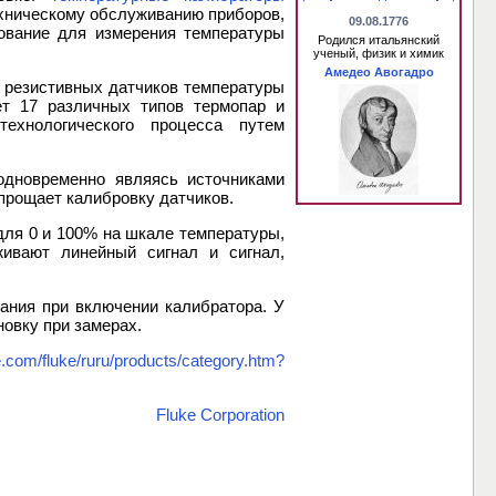
хническому обслуживанию приборов,
09.08.1776
дование для измерения температуры
Родился итальянский
ученый, физик и химик
Амедео Авогадро
в резистивных датчиков температуры
ет 17 различных типов термопар и
ехнологического процесса путем
одновременно являясь источниками
упрощает калибровку датчиков.
для 0 и 100% на шкале температуры,
ивают линейный сигнал и сигнал,
ания при включении калибратора. У
овку при замерах.
e.com/fluke/ruru/products/category.htm?
Fluke Corporation