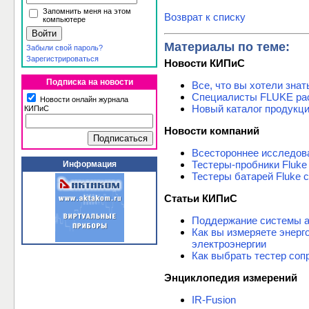
Запомнить меня на этом
Возврат к списку
компьютере
Материалы по теме:
Забыли свой пароль?
Зарегистрироваться
Новости КИПиС
Подписка на новости
Все, что вы хотели зна
Специалисты FLUKE рас
Новости онлайн журнала
Новый каталог продукц
КИПиС
Новости компаний
Всестороннее исследова
Тестеры-пробники Fluke 
Информация
Тестеры батарей Fluke с
Статьи КИПиС
Поддержание системы ак
Как вы измеряете энерг
электроэнергии
Как выбрать тестер соп
Энциклопедия измерений
IR-Fusion