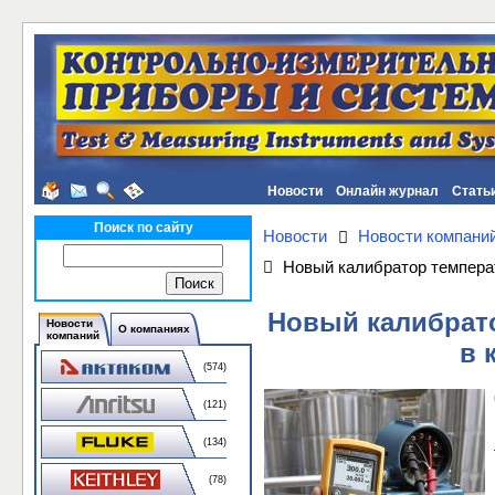
Новости
Онлайн журнал
Стать
Поиск по сайту
Новости
Новости компани
Новый калибратор темпера
Новый калибрато
Новости
О компаниях
компаний
в 
(574)
(121)
(134)
(78)