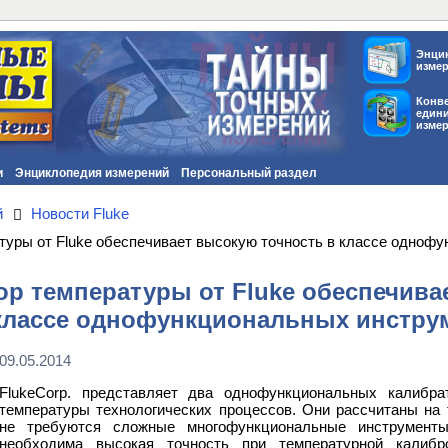
Энци
изме
Конв
един
изме
и
Энциклопедия измерений
Персональный раздел
й
Новости Fluke
туры от Fluke обеспечивает высокую точность в классе одноф
р температуры от Fluke обеспечива
классе однофункциональных инстру
09.05.2014
FlukeCorp. представляет два однофункциональных калибра
температуры технологических процессов. Они рассчитаны на 
не требуются сложные многофункциональные инструменты
необходима высокая точность при температурной калиб