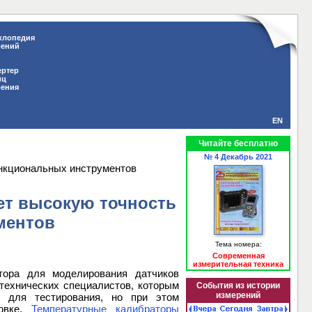
клопедия
рений
ертер
иц
рения
EN
Читайте бесплатно
№ 4 Декабрь 2021
ункциональных инструментов
ет высокую точность
ментов
Тема номера:
Современная
измерительная техника
тора для моделирования датчиков
технических специалистов, которым
События из истории
измерений
 для тестирования, но при этом
ровке.
Температурные калибраторы