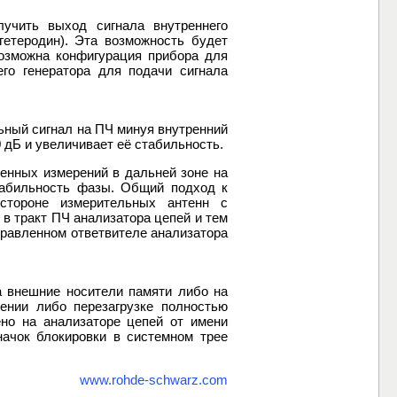
учить выход сигнала внутреннего
гетеродин). Эта возможность будет
возможна конфигурация прибора для
го генератора для подачи сигнала
ьный сигнал на ПЧ минуя внутренний
 дБ и увеличивает её стабильность.
енных измерений в дальней зоне на
стабильность фазы. Общий подход к
стороне измерительных антенн с
в тракт ПЧ анализатора цепей и тем
правленном ответвителе анализатора
 внешние носители памяти либо на
ении либо перезагрузке полностью
но на анализаторе цепей от имени
начок блокировки в системном трее
www.rohde-schwarz.com