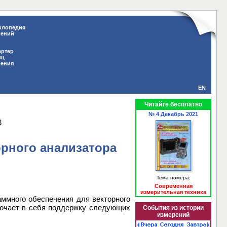
клопедия
рений
ертер
иц
рения
EN
Читайте бесплатно
№ 4 Декабрь 2021
3
орного анализатора
Тема номера:
Современная
измерительная техника
ммного обеспечения для векторного
лючает в себя поддержку следующих
События из истории
измерений