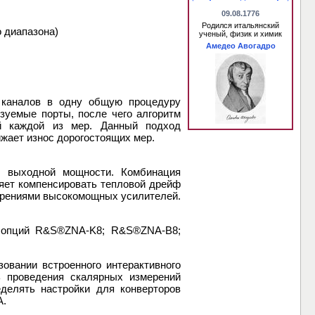
09.08.1776
Родился итальянский
 диапазона)
ученый, физик и химик
Амедео Авогадро
х каналов в одну общую процедуру
зуемые порты, после чего алгоритм
ий каждой из мер. Данный подход
жает износ дорогостоящих мер.
я выходной мощности. Комбинация
яет компенсировать тепловой дрейф
мерениями высокомощных усилителей.
и опций R&S®ZNA-K8; R&S®ZNA-B8;
овании встроенного интерактивного
ь проведения скалярных измерений
делять настройки для конверторов
A.