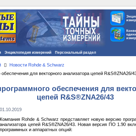
Энци
изме
Конв
един
изме
и
Энциклопедия измерений
Персональный раздел
й
Новости Rohde & Schwarz
о обеспечения для векторного анализатора цепей R&S®ZNA26/4
программного обеспечения для вект
цепей R&S®ZNA26/43
01.10.2019
Компания Rohde & Schwarz представляет новую версию програ
анализатора цепей R&S®ZNA26/43. Новая версия ПО 1.90 вк
программных и аппаратных опций: