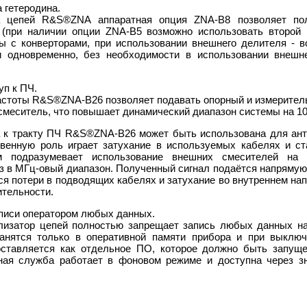
 гетеродина.
а цепей R&S®ZNA аппаратная опция ZNA-B8 позволяет пол
 (при наличии опции ZNA-В5 возможно использовать второй 
ы с конверторами, при использовании внешнего делителя - 
и одновременно, без необходимости в использовании внешне
уп к ПЧ.
астоты R&S®ZNA-B26 позволяет подавать опорный и измерител
смеситель, что повышает динамический диапазон системы на 10
а к тракту ПЧ R&S®ZNA-B26 может быть использована для ант
твенную роль играет затухание в используемых кабелях и 
м подразумевает использование внешних смесителей на 
з в МГц-овый диапазон. Полученный сигнал подаётся напрямую 
 потери в подводящих кабелях и затухание во внутреннем на
ительности.
аписи оператором любых данных.
изатор цепей полностью запрещает запись любых данных на
анятся только в оперативной памяти прибора и при выключ
оставляется как отдельное ПО, которое должно быть запуще
ная служба работает в фоновом режиме и доступна через з