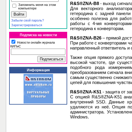
R&S®ZNA-B8
- выход сигнала
Запомнить меня на этом
Для векторного анализатор
компьютере
гетеродина с задней панели
особенно полезна для работ
Забыли свой пароль?
работы с 4-мя конверторам
Зарегистрироваться
гетеродина к конверторам.
Подписка на новости
R&S®ZNA-B26
– прямой дост
При работе с конверторами ч
Новости онлайн журнала
КИПиС
направленный ответвитель и 
Также опция прямого доступ
высокой частоте, где сущес
подобного рода измерения
Информация
преобразованием сигнала вни
самым существенно снижаются
цепей для повышения чувств
R&S®ZNA-K51
- защита от з
С опцией R&S®ZNA-K51 анал
внутренний SSD. Данные хр
удаляются из неё. Опция п
администратора. Установлен
Windows.