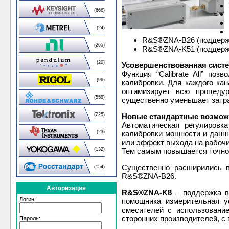
(666)
(24)
R&S®ZNA-B26 (поддержк
(265)
R&S®ZNA-K51 (поддержк
(20)
Усовершенствованная сист
Функция “Calibrate All” п
(96)
калибровки. Для каждого ка
оптимизирует всю процеду
(558)
существенно уменьшает затра
(225)
Новые стандартные возможн
Автоматическая регулировк
(23)
калибровки мощности и данн
или эффект выхода на рабочи
(132)
Тем самым повышается точнос
Существенно расширились 
(154)
R&S®ZNA-B26.
Авторизация
R&S®ZNA-K8
– поддержка в
Логин:
помощника измерительная у
смесителей с использовани
сторонних производителей, с
Пароль: