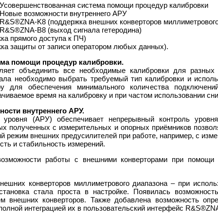
Усовершенствованная система помощи процедур калибровки
Новые возможности внутреннего АРУ
R&S®ZNA-K8 (поддержка внешних конверторов миллиметрового
R&S®ZNA-B8 (выход сигнала гетеродина)
а прямого доступа к ПЧ)
а защиты от записи оператором любых данных).
ема помощи процедур калибровки.
озволяет объединить все необходимые калибровки для разны
нала необходимо выбрать требуемый тип калибровки и исполь
ру для обеспечения минимального количества подключен
чиваемое время на калибровку и при частом использовании сни
ости внутреннего АРУ.
а уровня (АРУ) обеспечивает непрерывный контроль уровн
ых полученных с измерительных и опорных приёмников позвол
й режим внешних предусилителей при работе, например, с из
ть и стабильность измерений.
возможности работы с внешними конверторами при помощ
нешних конверторов миллиметрового диапазона – при использ
становка стала проста в настройке. Появилась возможност
ем внешних конверторов. Также добавлена возможность опре
 полной интеграцией их в пользовательский интерфейс R&S®ZN