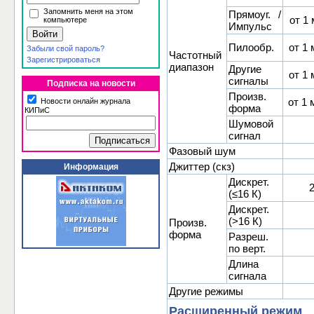
Запомнить меня на этом
Прямоуг. /
от 1
компьютере
Импульс
Пилообр.
от 1 
Забыли свой пароль?
Частотный
Зарегистрироваться
диапазон
Другие
от 1 
сигналы
Подписка на новости
Произв.
от 1 
Новости онлайн журнала
форма
КИПиС
Шумовой
сигнал
Фазовый шум
Джиттер (скз)
Информация
Дискрет.
(≤16 К)
Дискрет.
(>16 К)
Произв.
форма
Разреш.
по верт.
Длина
сигнала
Другие режимы
Расширенный режим