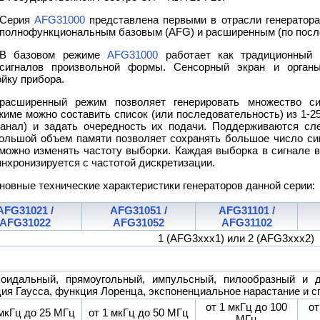
Серия
AFG31000
представлена первыми в отрасли генератор
полнофункциональным базовым (AFG) и расширенным (по посл
В базовом режиме
AFG31000
работает как традиционный 
сигналов произвольной формы. Сенсорный экран и орган
йку прибора.
асширенный режим позволяет генерировать множество с
име можно составить список (или последовательность) из 1-2
/канал) и задать очередность их подачи. Поддерживаются сл
 Большой объем памяти позволяет сохранять большое число си
можно изменять частоту выборки. Каждая выборка в сигнале 
инхронизируется с частотой дискретизации.
новные технические характеристики генераторов данной серии:
AFG31021
/
AFG31051
/
AFG31101
/
AFG31022
AFG31052
AFG31102
1 (AFG3xxx1) или 2 (AFG3xxx2)
оидальный, прямоугольный, импульсный, пилообразный и др.
ия Гаусса, функция Лоренца, экспоненциальное нарастание и сп
от 1 мкГц до 100
от
 мкГц до 25 МГц
от 1 мкГц до 50 МГц
МГц