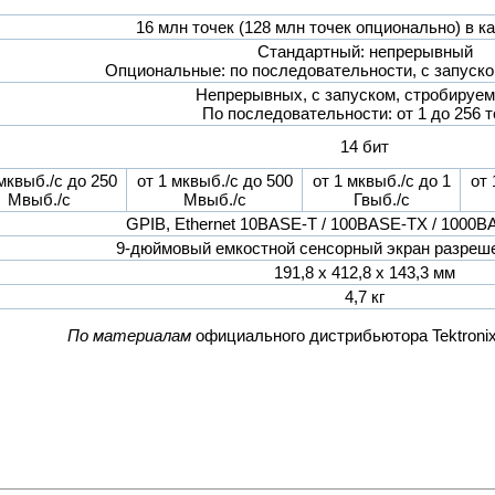
16 млн точек (128 млн точек опционально) в 
Стандартный: непрерывный
Опциональные: по последовательности, с запуск
Непрерывных, с запуском, стробируем
По последовательности: от 1 до 256 т
14 бит
мквыб./с до 250
от 1 мквыб./с до 500
от 1 мквыб./с до 1
от 
Мвыб./с
Мвыб./с
Гвыб./с
GPIB, Ethernet 10BASE-T / 100BASE-TX / 1000B
9-дюймовый емкостной сенсорный экран разреше
191,8 х 412,8 х 143,3 мм
4,7 кг
По материалам
официального дистрибьютора Tektroni