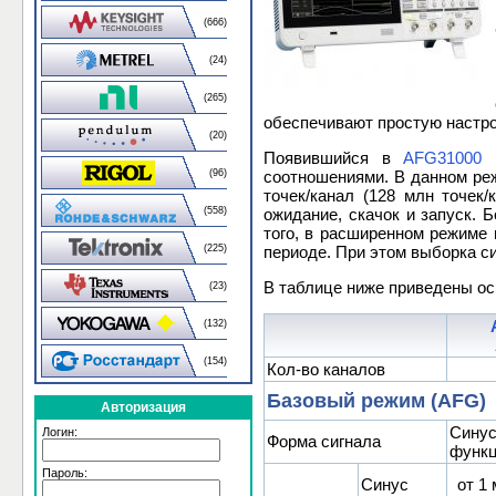
(666)
(24)
(265)
обеспечивают простую настро
(20)
Появившийся в
AFG31000
р
(96)
соотношениями. В данном реж
точек/канал (128 млн точек
(558)
ожидание, скачок и запуск.
того, в расширенном режиме 
(225)
периоде. При этом выборка с
В таблице ниже приведены ос
(23)
(132)
(154)
Кол-во каналов
Базовый режим (AFG)
Авторизация
Синус
Логин:
Форма сигнала
функц
Пароль:
Синус
от 1