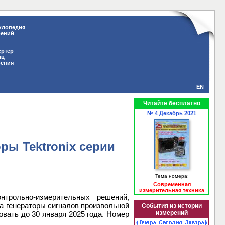
клопедия
рений
ертер
иц
рения
EN
Читайте бесплатно
№ 4 Декабрь 2021
ры Tektronix cерии
Тема номера:
Современная
измерительная техника
нтрольно-измерительных решений,
а генераторы сигналов произвольной
События из истории
измерений
овать до 30 января 2025 года. Номер