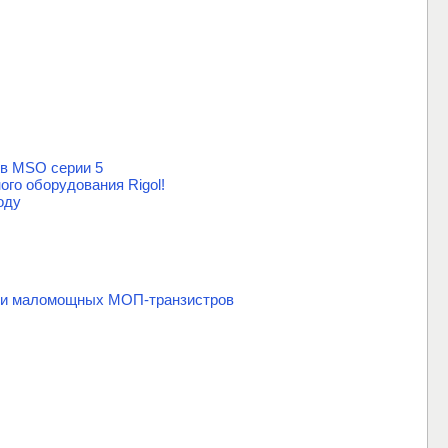
ов MSO серии 5
го оборудования Rigol!
оду
нии маломощных МОП-транзистров