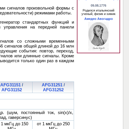
09.08.1776
ами сигналов произвольной формы с
Родился итальянский
едовательности) режимами работы.
ученый, физик и химик
Амедео Авогадро
генератор стандартных функций и
ы управления на передней панели
игналов со сложными временными
56 сигналов общей длиной до 16 млн
едующие события: повтор, переход,
гналов или длинные сигналы. Кроме
выводится только один раз в каждом
AFG31151
/
AFG31251
/
AFG31152
AFG31252
 (шум, постоянный ток, sin(x)/x,
ад, гаверсинус)
 1 мкГц до 150
от 1 мкГц до 250
МГц
МГц