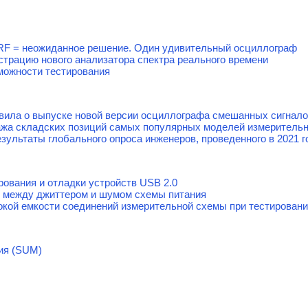
tal+RF = неожиданное решение. Один удивительный осциллограф
нстрацию нового анализатора спектра реального времени
зможности тестирования
явила о выпуске новой версии осциллографа смешанных сигнал
жа складских позиций самых популярных моделей измерительно
езультаты глобального опроса инженеров, проведенного в 2021 г
рования и отладки устройств USB 2.0
 между джиттером и шумом схемы питания
кой емкости соединений измерительной схемы при тестирова
ия (SUM)