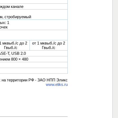
каждом канале
ом, стробируемый
ых: 1
очек
1 мквыб./с до 2
от 1 мквыб./с до 2
Гвыб./с
Гвыб./с
ASE-T, USB 2.0
нием 800 × 480
x на территории РФ - ЗАО НПП Эликс
www.eliks.ru