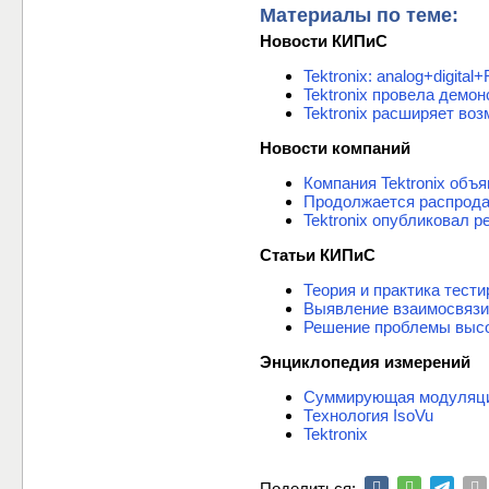
Материалы по теме:
Новости КИПиС
Tektronix: analog+digi
Tektronix провела демо
Tektronix расширяет во
Новости компаний
Компания Tektronix объ
Продолжается распрода
Tektronix опубликовал р
Статьи КИПиС
Теория и практика тести
Выявление взаимосвязи
Решение проблемы высо
Энциклопедия измерений
Суммирующая модуляц
Технология IsoVu
Tektronix
Поделиться: