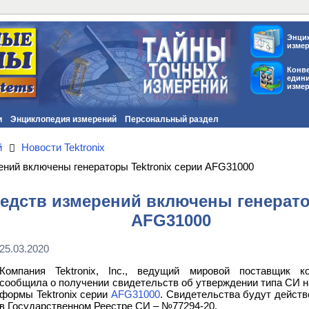
Энци
изме
Конв
един
изме
и
Энциклопедия измерений
Персональный раздел
й
Новости Tektronix
ений включены генераторы Tektronix cерии AFG31000
редств измерений включены генерато
AFG31000
25.03.2020
Компания Tektronix, Inc., ведущий мировой поставщик ко
сообщила о получении свидетельств об утверждении типа СИ н
формы Tektronix серии
AFG31000
. Свидетельства будут действ
в Государственном Реестре СИ – №77294-20.