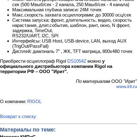
сек (500 Мвыб/сек - 2 канала, 250 Мвыб/сек - 4 канала)
Максимальная глубина записи: 24М точек
Макс.скорость захвата осциллограмм: до 30000 осц/сек
Система запуска: фронт, длительность, видео, скорость
нарастания, длит.события, шаблон, рант, окно, N фронт,
задержка, TimeOut,
RS232/UART, I2C, SPI
Интерфейсы: USB Host, USB-device, LAN, выход AUX
(TrigOut/PassFail)
Дисплей: диагональ 7” , ЖК, TFT матрица, 800х480 точек
Приобрести осциллограф Rigol
DS1054Z
можно
у
официального дистрибьютора компании Rigol на
территории РФ – ООО "Ирит".
По материалам
ООО "Ирит"
www.irit.ru
О компании:
RIGOL
Возврат к списку
Материалы по теме:
Новости КИПиС