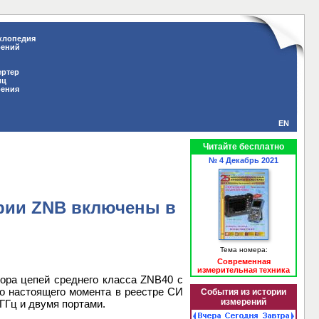
клопедия
рений
ертер
иц
рения
EN
Читайте бесплатно
№ 4 Декабрь 2021
ерии ZNB включены в
Тема номера:
Современная
измерительная техника
ора цепей среднего класса ZNB40 с
До настоящего момента в реестре СИ
События из истории
измерений
ГГц и двумя портами.