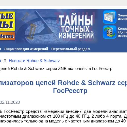
Энци
изме
Конв
един
изме
и
Энциклопедия измерений
Персональный раздел
й
Новости Rohde & Schwarz
цепей Rohde & Schwarz серии ZNB включены в ГосРеестр
лизаторов цепей Rohde & Schwarz с
ГосРеестр
02.11.2020
В ГосРеестр средств измерений внесены две модели анализат
частотным диапазоном от 100 кГц до 40 ГГц, 2 либо 4 порта. 
находилась только одна модель с частотным диапазоном до 40 