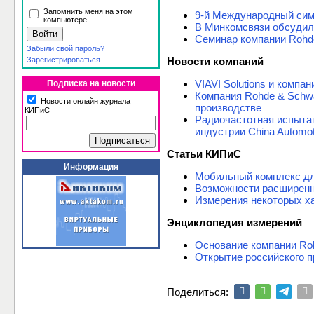
Запомнить меня на этом
9-й Международный си
компьютере
В Минкомсвязи обсудил
Семинар компании Roh
Забыли свой пароль?
Зарегистрироваться
Новости компаний
VIAVI Solutions и комп
Подписка на новости
Компания Rohde & Schw
Новости онлайн журнала
производстве
КИПиС
Радиочастотная испыта
индустрии China Automot
Статьи КИПиС
Информация
Мобильный комплекс дл
Возможности расширенн
Измерения некоторых х
Энциклопедия измерений
Основание компании Ro
Открытие российского п
Поделиться: