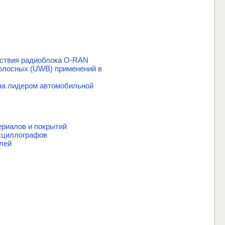
етствия радиоблока O-RAN
олосных (UWB) применений в
на лидером автомобильной
риалов и покрытий
сциллографов
лей