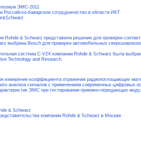
мпозиум ЭМС-2011
и Российско-баварское сотрудничество в области ИКТ
de&Schwarz
ания Rohde & Schwarz представили решение для проверки соотв
arz выбрана Bosch для проверки автомобильных сверхширокоп
тельная система C-V2X компании Rohde & Schwarz была выбра
ive Technology and Research
я измерения коэффициента отражения радиопоглощающих мате
ого анализа сигналов с применением современных цифровых о
арактеристик ЭМС при тестировании приемно-передающих моду
hde & Schwarz
редставительства компании Rohde & Schwarz в Москве