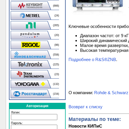
(666)
(24)
(265)
Ключевые особенности прибо
Диапазон частот: от 9 к
(20)
Широкий динамический 
Малое время развертки,
(96)
Высокая температурная 
(558)
Подробнее о R&S®ZNB
.
(225)
(23)
(132)
О компании:
Rohde & Schwarz
(154)
Авторизация
Возврат к списку
Логин:
Материалы по теме:
Пароль:
Новости КИПиС