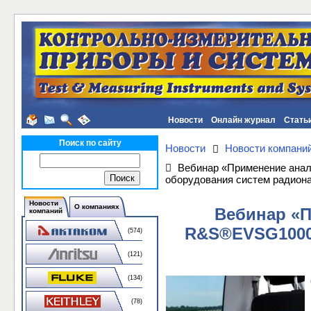
Новости
Онлайн журнал
Стать
Поиск по сайту
Новости
Новости компани
Вебинар «Применение анал
оборудования систем радион
Новости
О компаниях
Вебинар «П
компаний
R&S®EVSG1000 
(574)
(121)
(134)
(78)