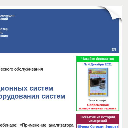
клопедия
рений
ертер
иц
рения
EN
Читайте бесплатно
№ 4 Декабрь 2021
еского обслуживания
ционных систем
орудования систем
Тема номера:
Современная
измерительная техника
События из истории
измерений
ебинаре: «Применение анализатора