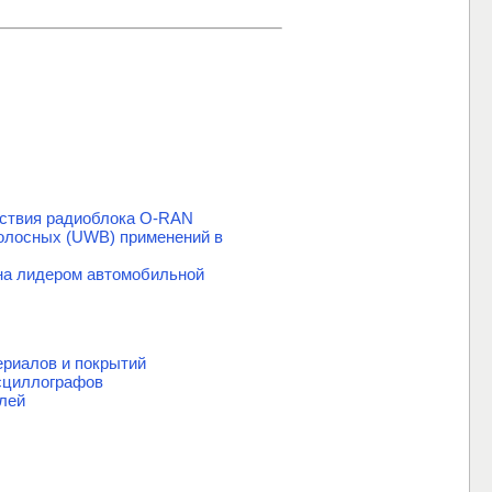
етствия радиоблока O-RAN
олосных (UWB) применений в
на лидером автомобильной
риалов и покрытий
сциллографов
лей