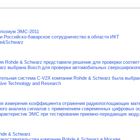
мпозиум ЭМС-2011
и Российско-баварское сотрудничество в области ИКТ
de&Schwarz
ания Rohde & Schwarz представили решение для проверки соотв
arz выбрана Bosch для проверки автомобильных сверхширокоп
тельная система C-V2X компании Rohde & Schwarz была выбра
ive Technology and Research
я измерения коэффициента отражения радиопоглощающих мате
ого анализа сигналов с применением современных цифровых о
арактеристик ЭМС при тестировании приемно-передающих моду
hde & Schwarz
редставительства компании Rohde & Schwarz в Москве