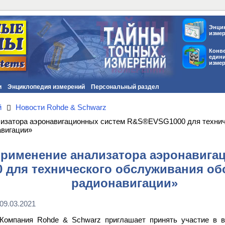
Энци
изме
Конв
един
изме
и
Энциклопедия измерений
Персональный раздел
й
Новости Rohde & Schwarz
изатора аэронавигационных систем R&S®EVSG1000 для технич
авигации»
рименение анализатора аэронавига
для технического обслуживания об
радионавигации»
09.03.2021
Компания Rohde & Schwarz приглашает принять участие в в