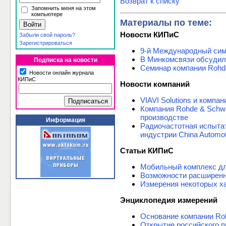
Возврат к списку
Запомнить меня на этом
компьютере
Материалы по теме:
Новости КИПиС
Забыли свой пароль?
Зарегистрироваться
9-й Международный си
В Минкомсвязи обсудил
Подписка на новости
Семинар компании Roh
Новости онлайн журнала
КИПиС
Новости компаний
VIAVI Solutions и комп
Компания Rohde & Schw
производстве
Информация
Радиочастотная испыта
индустрии China Automot
Статьи КИПиС
Мобильный комплекс дл
Возможности расширенн
Измерения некоторых х
Энциклопедия измерений
Основание компании Ro
Открытие российского п