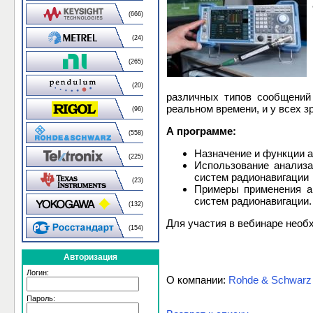
(666)
(24)
(265)
(20)
различных типов сообщений
реальном времени, и у всех 
(96)
А программе:
(558)
Назначение и функции 
(225)
Использование анализа
систем радионавигации
(23)
Примеры применения а
систем радионавигации.
(132)
Для участия в вебинаре нео
(154)
Авторизация
Логин:
О компании:
Rohde & Schwarz
Пароль: