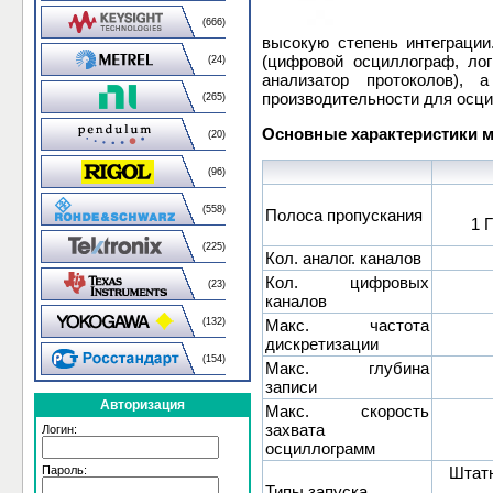
(666)
высокую степень интеграци
(цифровой осциллограф, лог
(24)
анализатор протоколов), 
производительности для осци
(265)
Основные характеристики м
(20)
(96)
(558)
Полоса пропускания
1 
(225)
Кол. аналог. каналов
Кол. цифровых
(23)
каналов
Макс. частота
(132)
дискретизации
(154)
Макс. глубина
записи
Авторизация
Макс. скорость
захвата
Логин:
осциллограмм
Штатн
Пароль:
Типы запуска