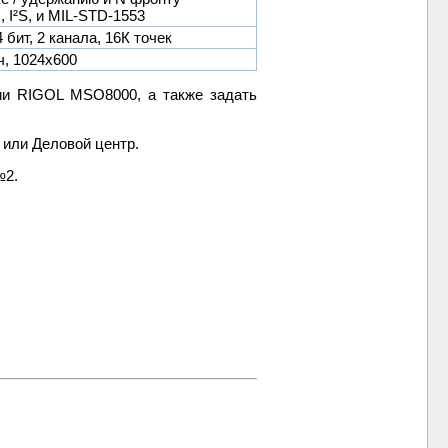
, I²S, и MIL-STD-1553
бит, 2 канала, 16К точек
ч, 1024х600
ии RIGOL MSO8000, а также задать
 или Деловой центр.
№2.