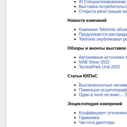
XI Специализированная
Выставка потребительск
Открыта регистрация на 
Новости компаний
Компания Tektronix объ
Продолжается распрода
Tektronix опубликовал р
Обзоры и анонсы выставок
Автономные источники т
NAB Show 2022
TechnoPark Ural 2022
Статьи КИПиС
Высоковольтные несимм
Поменьше осциллограф
Один в поле не воин… 
Энциклопедия измерений
Коэффициент отклонен
Гармоника
Частота джиттера