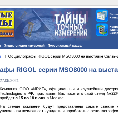
Энци
изме
Конв
един
изме
и
Энциклопедия измерений
Персональный раздел
й
Осциллографы RIGOL серии MSO8000 на выставке Связь-
афы RIGOL серии MSO8000 на выстав
27.05.2021
Компания ООО «ИРИТ», официальный и крупнейший дистри
Technologies в РФ, приглашает Вас посетить свой стенд №
22
F
пройдет
с 15 по 18 июня
в Москве.
На стенде компании будут представлены самые свежие н
уникальная возможность увидеть и поработать с осциллограф