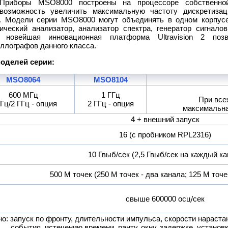
Приборы MSO8000 построены на процессоре собственной 
возможность увеличить максимальную частоту дискретизац
и. Модели серии MSO8000 могут объединять в одном корпус
ический анализатор, анализатор спектра, генератор сигналов
а новейшая инновационная платформа Ultravision 2 поз
ллографов данного класса.
оделей серии:
MSO8064
MSO8104
600 МГц
1 ГГц
При все
ГГц/2 ГГц - опция
2 ГГц - опция
максимальна
4 + внешний запуск
16 (с пробником RPL2316)
10 Гвыб/сек (2,5 Гвыб/сек на каждый ка
500 М точек (250 М точек - два канала; 125 М точе
свыше 600000 осц/сек
о: запуск по фронту, длительности импульса, скорости нараста
события, истечению времени, ранту, окну, задержке, установ