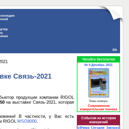
клопедия
рений
ертер
иц
рения
EN
Читайте бесплатно
2021
№ 4 Декабрь 2021
ке Связь-2021
бьютор продукции компании RIGOL
Тема номера:
50
на выставке Связь-2021, которая
Современная
измерительная техника
овинки! В частности, у Вас есть
События из истории
ом RIGOL
MSO8000
.
измерений