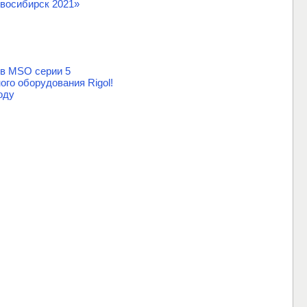
восибирск 2021»
ов MSO серии 5
го оборудования Rigol!
оду