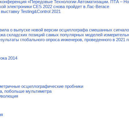
 конференция «Передовые Технологии Автоматизации. ПТА – Но
ой электроники CES 2022 снова пройдет в Лас-Вегасе
выставку Testing&Сontrol 2021
явила о выпуске новой версии осциллографа смешанных сигнал
жа складских позиций самых популярных моделей измерительно
езультаты глобального опроса инженеров, проведенного в 2021 г
ока 2014
етричные осциллографические пробники
а, побольше мультиметра
Эволюция
ия