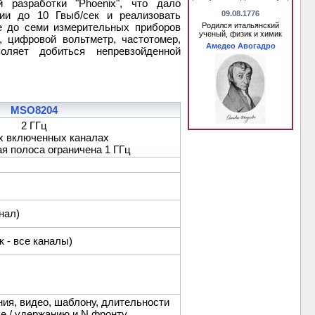
разработки "Phoenix", что дало
ии до 10 Гвыб/сек и реализовать
09.08.1776
е до семи измерительных приборов
Родился итальянский
ученый, физик и химик
, цифровой вольтметр, частотомер,
Амедео Авогадро
воляет добиться непревзойденной
MSO8204
2 ГГц
х включенных каналах
я полоса ограничена 1 ГГц
нал)
к - все каналы)
ния, видео, шаблону, длительности
ке / удержанию и N фронту