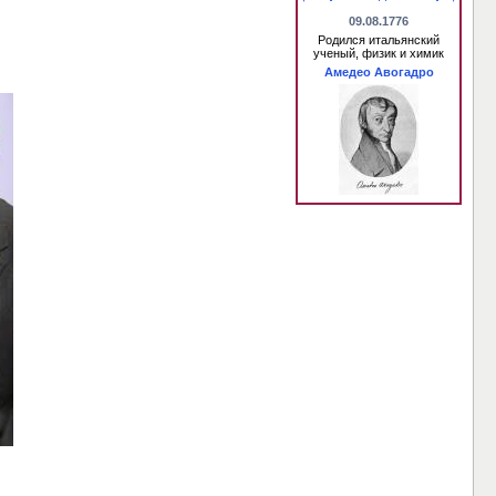
09.08.1776
Родился итальянский
ученый, физик и химик
Амедео Авогадро