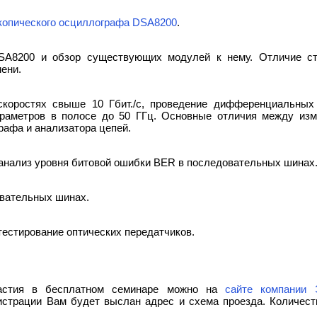
копического осциллографа DSA8200
.
SA8200 и обзор существующих модулей к нему. Отличие ст
ени.
скоростях свыше 10 Гбит./c, проведение дифференциальных
араметров в полосе до 50 ГГц. Основные отличия между из
рафа и анализатора цепей.
анализ уровня битовой ошибки BER в последовательных шинах
овательных шинах.
тестирование оптических передатчиков.
частия в бесплатном семинаре можно на
сайте компании
истрации Вам будет выслан адрес и схема проезда. Количест