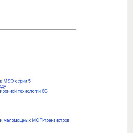
ов MSO серии 5
оду
ширенной технологии 6G
нии маломощных МОП-транзистров