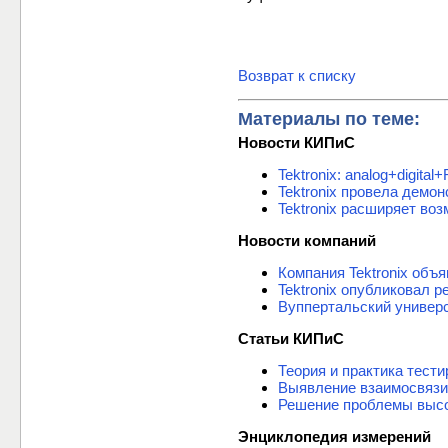
Возврат к списку
Материалы по теме:
Новости КИПиС
Tektronix: analog+digi
Tektronix провела демо
Tektronix расширяет во
Новости компаний
Компания Tektronix объ
Tektronix опубликовал р
Вуппертальский универс
Статьи КИПиС
Теория и практика тести
Выявление взаимосвязи
Решение проблемы высо
Энциклопедия измерений