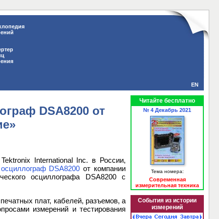
клопедия
рений
ертер
иц
рения
EN
Читайте бесплатно
ограф DSA8200 от
№ 4 Декабрь 2021
ие»
onix International Inc. в России,
 осциллограф DSA8200
от компании
Тема номера:
ического осциллографа DSA8200 c
Современная
измерительная техника
ечатных плат, кабелей, разъемов, а
События из истории
измерений
просами измерений и тестирования