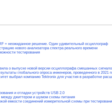
tal+RF = неожиданное решение. Один удивительный осциллограф
нстрацию нового анализатора спектра реального времени
зможности тестирования
явила о выпуске новой версии осциллографа смешанных сигнал
езультаты глобального опроса инженеров, проведенного в 2021 г
итет выбрал компанию Tektronix для участия в разработке рас
рования и отладки устройств USB 2.0
 между джиттером и шумом схемы питания
кой емкости соединений измерительной схемы при тестирова