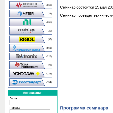
(666)
Семинар состоится 15 мая 2009
(24)
Семинар проведет технический
(265)
(20)
(96)
(558)
(225)
(23)
(132)
(154)
Авторизация
Логин:
Программа семинара
Пароль: