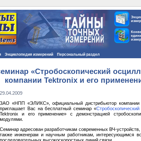
Энци
изме
Конв
един
изме
и
Энциклопедия измерений
Персональный раздел
еминар «Стробоскопический осцилл
компании Tektronix и его применен
29.04.2009
ЗАО «НПП «ЭЛИКС», официальный дистрибьютор компании Tektr
приглашает Вас на бесплатный семинар «
Стробоскопический
Tektronix и его применение» с демонстрацией стробоскоп
модулями.
Семинар адресован разработчикам современных ВЧ-устройств, п
также инженерам и научным работникам, интересующимся во
последовательных высокоскоростных линий связи.