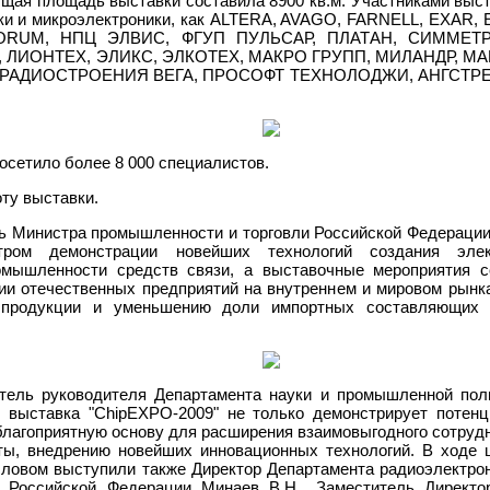
ая площадь выставки составила 8900 кв.м. Участниками выст
ники и микроэлектроники, как ALTERA, AVAGO, FARNELL, EXA
ORUM, НПЦ ЭЛВИС, ФГУП ПУЛЬСАР, ПЛАТАН, СИММЕТР
 ЛИОНТЕХ, ЭЛИКС, ЭЛКОТЕХ, МАКРО ГРУПП, МИЛАНДР, МА
Н РАДИОСТРОЕНИЯ ВЕГА, ПРОСОФТ ТЕХНОЛОДЖИ, АНГСТРЕ
осетило более 8 000 специалистов.
ту выставки.
ь Министра промышленности и торговли Российской Федерации 
тром демонстрации новейших технологий создания элек
мышленности средств связи, а выставочные мероприятия с
ии отечественных предприятий на внутреннем и мировом рынк
й продукции и уменьшению доли импортных составляющих 
тель руководителя Департамента науки и промышленной пол
 выставка "ChipEXPO-2009" не только демонстрирует потенц
 благоприятную основу для расширения взаимовыгодного сотруд
ты, внедрению новейших инновационных технологий. В ходе 
словом выступили также Директор Департамента радиоэлектр
 Российской Федерации Минаев В.Н., Заместитель Директо