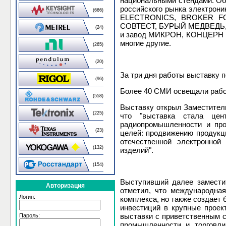
национальными стендами. Общ
российского рынка электро
(666)
ELECTRONICS, BROKER F
СОВТЕСТ, БУРЫЙ МЕДВЕДЬ,
(24)
и завод МИКРОН, КОНЦЕР
многие другие.
(265)
(20)
За три дня работы выставку п
(96)
Более 40 СМИ освещали рабо
(558)
Выставку открыл Заместител
(225)
что "выставка стала цен
радиопромышленности и про
(23)
целей: продвижению продукц
отечественной электронно
(132)
изделий".
(154)
Выступивший далее замести
Авторизация
отметил, что международная
Логин:
комплекса, но также создает
инвестиций в крупные проек
выставки с приветственным 
Пароль:
промышленности и торговли