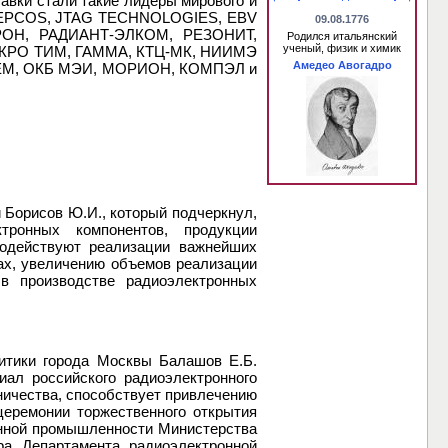
авки стали такие лидеры мирового и
R, EPCOS, JTAG TECHNOLOGIES, EBV
09.08.1776
ОН, РАДИАНТ-ЭЛКОМ, РЕЗОНИТ,
Родился итальянский
ученый, физик и химик
КРО ТИМ, ГАММА, КТЦ-МК, НИИМЭ
Амедео Авогадро
М, ОКБ МЭИ, МОРИОН, КОМПЭЛ и
Борисов Ю.И., который подчеркнул,
тронных компонентов, продукции
одействуют реализации важнейших
ах, увеличению объемов реализации
в производстве радиоэлектронных
итики города Москвы Балашов Е.Б.
иал российского радиоэлектронного
ничества, способствует привлечению
церемонии торжественного открытия
онной промышленности Министерства
ра Департамента радиоэлектронной