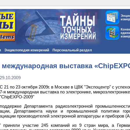
Энци
изме
Конв
един
изме
и
Энциклопедия измерений
Персональный раздел
я международная выставка «ChipEXP
29.10.2009
С 21 по 23 октября 2009г. в Москве в ЦВК "Экспоцентр" с успех
7-я международная выставка по электронике, микроэлектронике
"ChipEXPO-2009"
поддержке Департамента радиоэлектронной промышленност
рации, Департамента науки и промышленной политики гор
циации производителей электронной аппаратуры и приборов (
" приняли участие 245 компаний из 9 стран мира, а Герм