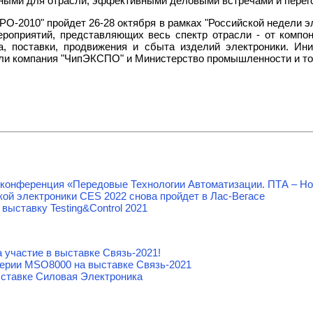
ыми для отрасли, эффективными деловыми встречами и перег
PO-2010" пройдет 26-28 октября в рамках "Российской недели эл
ероприятий, представляющих весь спектр отрасли - от компо
а, поставки, продвижения и сбыта изделий электроники. Ин
или компания "ЧипЭКСПО" и Министерство промышленности и то
 конференция «Передовые Технологии Автоматизации. ПТА – Но
ой электроники CES 2022 снова пройдет в Лас-Вегасе
выставку Testing&Сontrol 2021
участие в выставке Связь-2021!
рии MSO8000 на выставке Связь-2021
ыставке Силовая Электроника