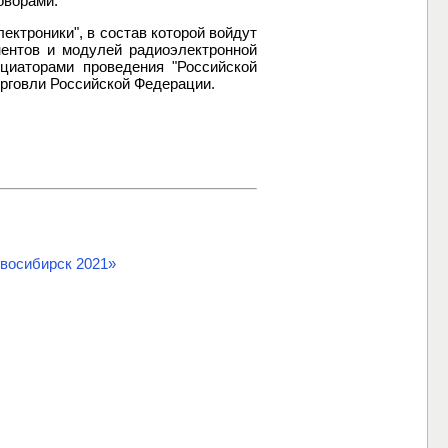
оворами.
ектроники", в состав которой войдут
нентов и модулей радиоэлектронной
ициаторами проведения "Российской
рговли Российской Федерации.
восибирск 2021»