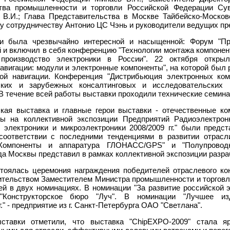
ва промышленности и торговли Российской Федерации Суво
В.И.; Глава Представительства в Москве Тайбейско-Москов
у сотрудничеству Антонио ЦС Чэнь и руководители ведущих пр
и была чрезвычайно интересной и насыщенной: Форум "Про
й и включил в себя конференцию "Технологии монтажа компонент
 производство электроники в России". 22 октября откр
авигации: модули и электронные компоненты", на которой был
вой навигации. Конференция "Дистрибьюция электронных ком
ских и зарубежных консалтинговых и исследовательских 
В течение всей работы выставки проходили технические семина
ская выставка и главные герои выставки - отечественные ко
ы на коллективной экспозиции Предприятий Радиоэлектрон
 электроники и микроэлектроники 2008/2009 гг." были предс
 соответствии с последними тенденциями в развитии отрасл
"Компоненты и аппаратура ГЛОНАСС/GPS" и "Полупроводн
да Москвы представил в рамках коллективной экспозиции разраб
тоялась церемония награждения победителей отраслевого кон
ительством Заместителем Министра промышленности и торгов
й в двух номинациях. В номинации "За развитие российской 
Конструкторское бюро "Луч". В номинации "Лучшее изд
." - предприятие из г. Санкт-Петербурга ОАО "Светлана".
ставки отметили, что выставка "ChipEXPO-2009" стала я