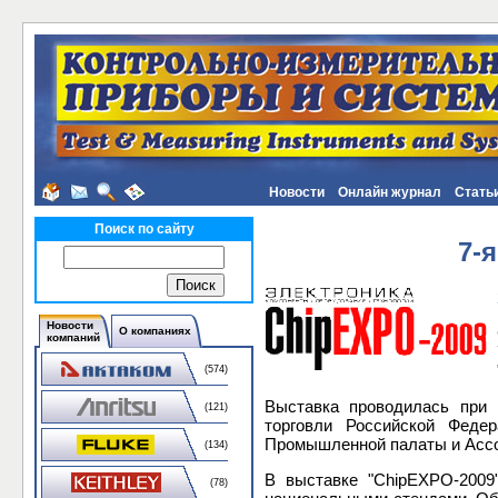
Новости
Онлайн журнал
Стать
Поиск по сайту
7-
Новости
О компаниях
компаний
(574)
Выставка проводилась при 
(121)
торговли Российской Феде
Промышленной палаты и Ассо
(134)
В выставке "ChipEXPO-2009
(78)