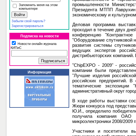
промышленности Министерст
Запомнить меня на этом
компьютере
Президента МТПП Лаврухин 
экономическому и культурном
Забыли свой пароль?
Деловая программа выставк
Зарегистрироваться
проходил в течение двух дне
конференцию "Контрактное
Подписка на новости
"Оборудование спутниковой н
Новости онлайн журнала
развития системы спутнико
КИПиС
ведущих экспертов россий
дистрибьюторских компаний. 
"ChipEXPO - 2009" - россий
компании были представлен
Информация
"Лучшие изделия российской
российских предприятий. В
тематические экспозиции 
административный округ горо
В ходе работы выставки сос
Жюри конкурса под представ
Ю.И., определило победителе
получила компания ОАО "
микроэлектроники 2008/2009 гг
Участники и посетители вы