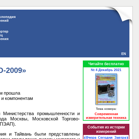
клопедия
рений
ертер
иц
рения
EN
Читайте бесплатно
O-2009»
№ 4 Декабрь 2021
ом прошла
 и компонентам
Тема номера:
и Министерства промышленности и
Современная
измерительная техника
ода Москвы, Московской Торгово-
АПЭАП).
События из истории
измерений
ания и Тайвань были представлены