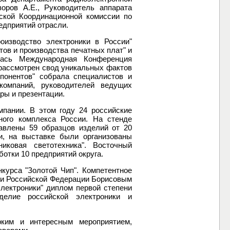
ров А.Е., Руководитель аппарата
ской Координационной комиссии по
едприятий отрасли.
изводство электроники в России"
ов и производства печатных плат" и
ылась Международная Конференция
 рассмотрен свод уникальных фактов
понентов" собрала специалистов и
компаний, руководителей ведущих
ры и презентации.
мпании. В этом году 24 российские
ного комплекса России. На стенде
тавлены 59 образцов изделий от 20
и, на выставке были организованы
иковая светотехника". Восточный
отки 10 предприятий округа.
курса "Золотой Чип". Компетентное
ли Российской Федерации Борисовым
электроники" диплом первой степени
елие российской электроники и
рким и интересным мероприятием,