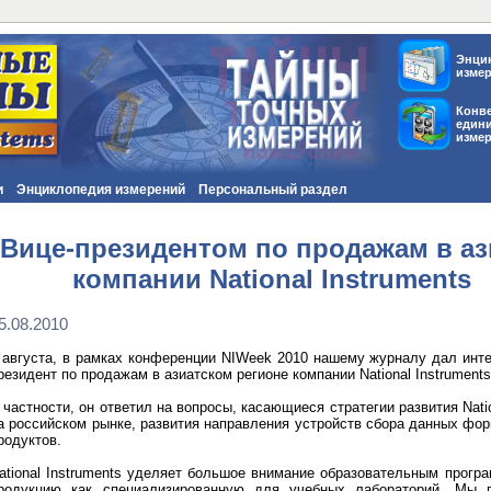
Энци
изме
Конв
един
изме
и
Энциклопедия измерений
Персональный раздел
Вице-президентом по продажам в аз
компании National Instruments
5.08.2010
 августа, в рамках конференции
NIWeek
2010 нашему журналу дал инте
резидент по продажам в азиатском регионе компании
National
Instruments
 частности, он ответил на вопросы, касающиеся стратегии развития Nati
а российском рынке, развития направления устройств сбора данных фо
родуктов.
ational Instruments уделяет большое внимание образовательным прогр
родукцию как специализированную для учебных лабораторий. Мы п