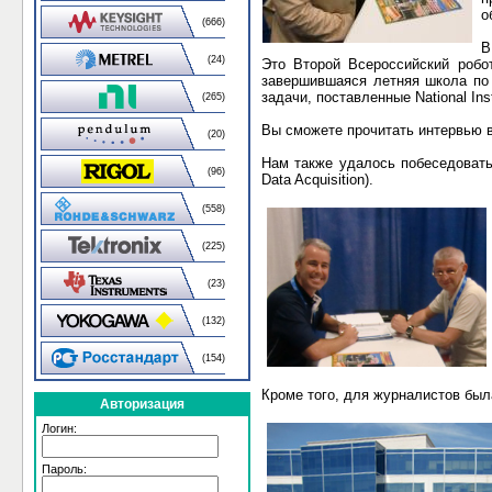
о
(666)
В
(24)
Это Второй Всероссийский робо
завершившаяся летняя школа по 
задачи, поставленные
National In
(265)
Вы сможете прочитать интервью 
(20)
Нам также удалось побеседовать
(96)
Data
Acquisition
).
(558)
(225)
(23)
(132)
(154)
Кроме того, для журналистов была
Авторизация
Логин:
Пароль: