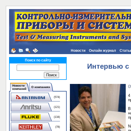
Новости
Онлайн журнал
Стать
Поиск по сайту
Интервью с 
Новости
0
О компаниях
компаний
4
(574)
п
(121)
В
н
п
(134)
N
(78)
п