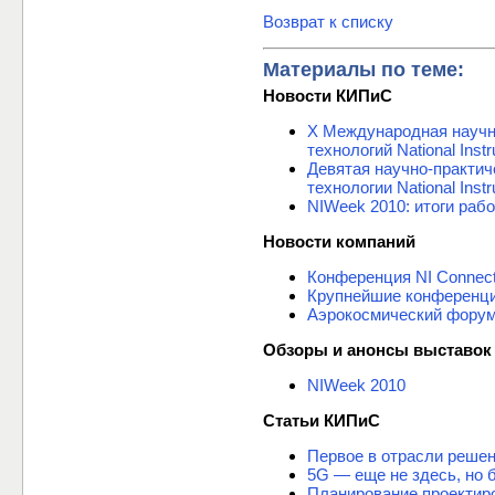
Возврат к списку
Материалы по теме:
Новости КИПиС
X Международная научн
технологий National Inst
Девятая научно-практи
технологии National Inst
NIWeek 2010: итоги раб
Новости компаний
Конференция NI Connect
Крупнейшие конференции
Аэрокосмический форум 
Обзоры и анонсы выставок
NIWeek 2010
Статьи КИПиС
Первое в отрасли решен
5G — еще не здесь, но 
Планирование проектир