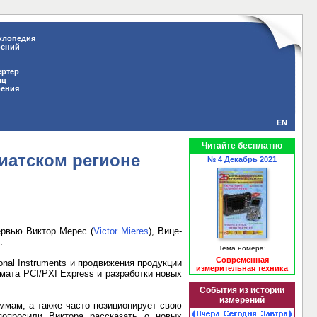
клопедия
рений
ертер
иц
рения
EN
Читайте бесплатно
иатском регионе
№ 4 Декабрь 2021
рвью Виктор Мерес (
Victor
Mieres
), Вице-
.
Тема номера:
Современная
onal Instruments и продвижения продукции
измерительная техника
рмата PCI/PXI Ex
pr
ess и разработки новых
События из истории
измерений
аммам, а также часто позиционирует свою
опросили Виктора рассказать о новых