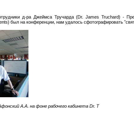
отрудники д-ра Джеймса Тручарда (Dr. James Truchard) - Пре
ments) был на конференции, нам удалось сфотографировать "свят
 Афонский
А.А. на фоне рабочего кабинета Dr. T