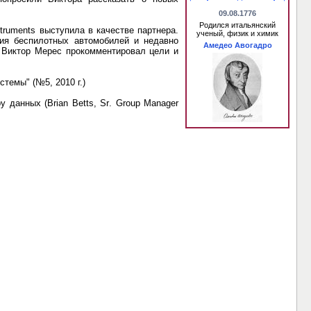
09.08.1776
Родился итальянский
truments выступила в качестве партнера.
ученый, физик и химик
ния беспилотных автомобилей и недавно
Амедео Авогадро
.
Виктор Мерес прокомментировал
цели и
истемы" (№5,
2010 г
.)
у данных (
Brian
Betts
,
Sr
.
Group
Manager