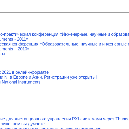
о-практическая конференция «Инженерные, научные и образов
ruments - 2011»
ческая конференция «Образовательные, научные и инженерные 
ruments – 2010»
оты
 2021 в онлайн-формате
 NI в Европе и Азии. Регистрации уже открыты!
National Instruments
ие для дистанционного управления PXI-системами через Thunde
ближе, чем вы думаете
ования инженерных систем следующего поколения