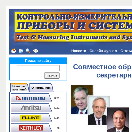
Новости
Онлайн журнал
Стать
Поиск по сайту
Совместное обр
секретаря
Новости
О компаниях
компаний
(574)
(121)
(134)
(78)