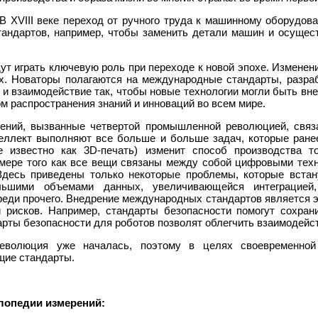
В XVIII веке переход от ручного труда к машинному оборудов
тандартов, например, чтобы заменить детали машин и осущес
ут играть ключевую роль при переходе к новой эпохе. Изменени
х. Новаторы полагаются на международные стандарты, разра
 и взаимодействие так, чтобы новые технологии могли быть вне
м распространения знаний и инноваций во всем мире.
ений, вызванные четвертой промышленной революцией, связ
еллект выполняют все больше и больше задач, которые ран
же известно как 3D-печать) изменит способ производства т
 мере того как все вещи связаны между собой цифровыми техн
Здесь приведены только некоторые проблемы, которые вста
ольшими объемами данных, увеличивающейся интеграцие
реди прочего. Внедрение международных стандартов является 
 рисков. Например, стандарты безопасности помогут сохра
дарты безопасности для роботов позволят облегчить взаимодейс
еволюция уже началась, поэтому в целях своевременной
щие стандарты.
лопедии измерений: