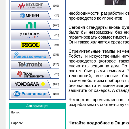
(666)
необходимости разработки с
(24)
производство компонентов.
(265)
Сегодня стандарты вновь буд
были бы невозможны без ни
(20)
гарантировать совместимость
Они также являются средство
(96)
Стремительные темпы измен
(558)
Роботы и искусственный инт
производство (которое так
(225)
«печатать вещи» на дом. По
растет быстрыми темпами. 
(23)
технологий, вызванные б
взаимодействием приборов с
(132)
безопасности и минимизации
защитить от хакеров. А стан
(154)
Четвертая промышленная р
разрабатывать соответствую
Авторизация
Логин:
Читайте подробнее в Энцик
Пароль: