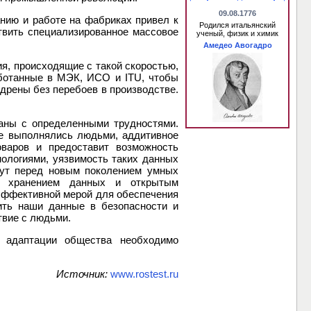
09.08.1776
анию и работе на фабриках привел к
Родился итальянский
твить специализированное массовое
ученый, физик и химик
Амедео Авогадро
я, происходящие с такой скоростью,
ботанные в МЭК, ИСО и ITU, чтобы
дрены без перебоев в производстве.
аны с определенными трудностями.
ее выполнялись людьми, аддитивное
оваров и предоставит возможность
ологиями, уязвимость таких данных
нут перед новым поколением умных
й, хранением данных и открытым
эффективной мерой для обеспечения
нить наши данные в безопасности и
твие с людьми.
 адаптации общества необходимо
Источник:
www.rostest.ru