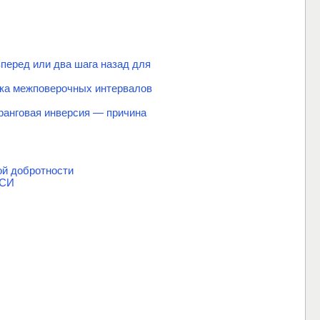
перед или два шага назад для
вка межповерочных интервалов
ранговая инверсия — причина
ой добротности
 СИ