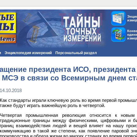
Энци
изме
Конв
един
изме
и
Энциклопедия измерений
Персональный раздел
ащение президента ИСО, президента
 МСЭ в связи со Всемирным днем ст
14.10.2018
Как стандарты играли ключевую роль во время первой промышл
также будут играть важнейшую роль в четвертой.
Четвертая промышленная революция относится к новым 
традиционные границы между физическими, цифровыми и би
границ взаимодействия людей и вещей влияет на нашу прои
коммуникацию в такой же степени, как появление паровой эн
производства и образа жизни во многих странах во время пер