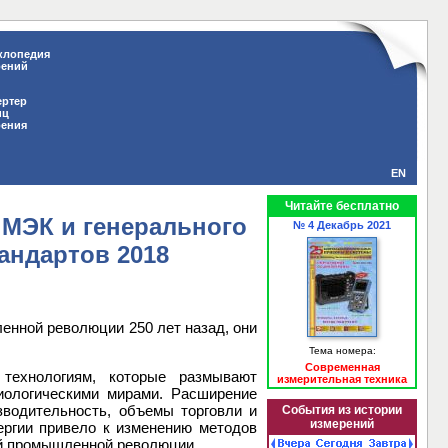
клопедия
рений
ертер
иц
рения
EN
Читайте бесплатно
 МЭК и генерального
№ 4 Декабрь 2021
андартов 2018
енной революции 250 лет назад, они
Тема номера:
Современная
технологиям, которые размывают
измерительная техника
ологическими мирами. Расширение
зводительность, объемы торговли и
События из истории
измерений
ергии привело к изменению методов
вой промышленной революции.