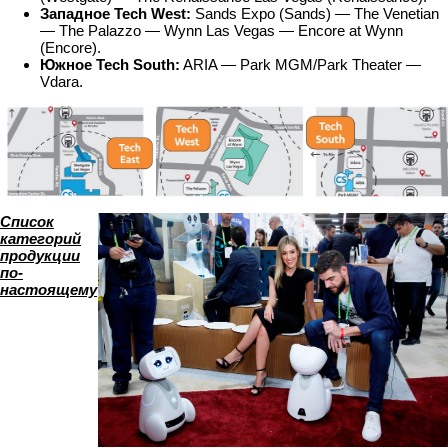
Западное Tech West:
Sands Expo (Sands) — The Venetian
— The Palazzo — Wynn Las Vegas — Encore at Wynn
(Encore).
Южное Tech South:
ARIA — Park MGM/Park Theater —
Vdara.
Список
категорий
продукции
по-
настоящему