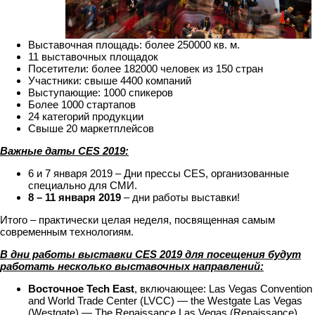
Выставочная площадь: более 250000 кв. м.
11 выставочных площадок
Посетители: более 182000 человек из 150 стран
Участники: свыше 4400 компаний
Выступающие: 1000 спикеров
Более 1000 стартапов
24 категорий продукции
Свыше 20 маркетплейсов
Важные даты CES 2019:
6 и 7 января 2019 – Дни прессы CES, организованные
специально для СМИ.
8 – 11 января 2019
– дни работы выставки!
Итого – практически целая неделя, посвященная самым
современным технологиям.
В дни работы выставки CES 2019 для посещения будут
работать несколько выставочных направлений:
Восточное Tech East
, включающее: Las Vegas Convention
and World Trade Center (LVCC) — the Westgate Las Vegas
(Westgate) — The Renaissance Las Vegas (Renaissance).