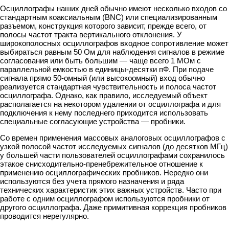
Осциллографы наших дней обычно имеют несколько входов со
стандартным коаксиальным (BNC) или специализированным
разъемом, конструкция которого зависит, прежде всего, от
полосы частот тракта вертикального отклонения. У
широкополосных осциллографов входное сопротивление может
выбираться равным 50 Ом для наблюдения сигналов в режиме
согласования или быть большим — чаще всего 1 МОм с
параллельной емкостью в единицы-десятки пФ. При подаче
сигнала прямо 50-омный (или высокоомный) вход обычно
реализуется стандартная чувствительность и полоса частот
осциллографа. Однако, как правило, исследуемый объект
располагается на некотором удалении от осциллографа и для
подключения к нему последнего приходится использовать
специальные согласующие устройства — пробники.
Со времен применения массовых аналоговых осциллографов с
узкой полосой частот исследуемых сигналов (до десятков МГц)
у большей части пользователей осциллографами сохранилось
этакое снисходительно-пренебрежительное отношение к
применению осциллографических пробников. Нередко они
используются без учета прямого назначения и ряда
технических характеристик этих важных устройств. Часто при
работе с одним осциллографом используются пробники от
другого осциллографа. Даже примитивная коррекция пробников
проводится нерегулярно.