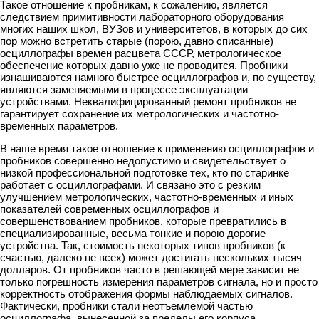
Такое отношение к пробникам, к сожалению, является
следствием примитивности лабораторного оборудования
многих наших школ, ВУЗов и университетов, в которых до сих
пор можно встретить старые (порою, давно списанные)
осциллографы времен расцвета СССР, метрологическое
обеспечение которых давно уже не проводится. Пробники
изнашиваются намного быстрее осциллографов и, по существу,
являются заменяемыми в процессе эксплуатации
устройствами. Неквалифицированный ремонт пробников не
гарантирует сохранение их метрологических и частотно-
временных параметров.
В наше время такое отношение к применению осциллографов и
пробников совершенно недопустимо и свидетельствует о
низкой профессиональной подготовке тех, кто по старинке
работает с осциллографами. И связано это с резким
улучшением метрологических, частотно-временных и иных
показателей современных осциллографов и
совершенствованием пробников, которые превратились в
специализированные, весьма тонкие и порою дорогие
устройства. Так, стоимость некоторых типов пробников (к
счастью, далеко не всех) может достигать нескольких тысяч
долларов. От пробников часто в решающей мере зависит не
только погрешность измерения параметров сигнала, но и просто
корректность отображения формы наблюдаемых сигналов.
Фактически, пробники стали неотъемлемой частью
осциллографа, вынесенной за пределы его корпуса.