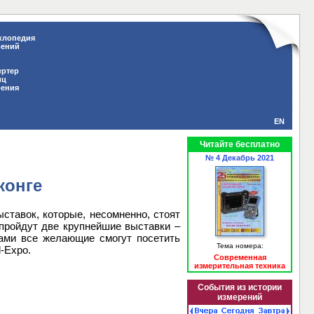
клопедия
рений
ертер
иц
рения
EN
Читайте бесплатно
№ 4 Декабрь 2021
конге
ставок, которые, несомненно, стоят
 пройдут две крупнейшие выставки –
вками все желающие смогут посетить
Тема номера:
d-Expo.
Современная
измерительная техника
События из истории
измерений