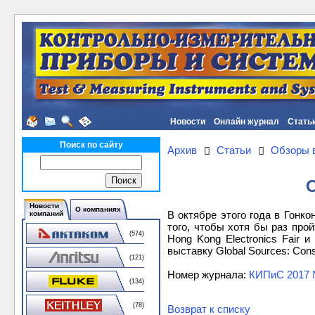
Новости
Онлайн журнал
Стать
Поиск по сайту
Архив
Статьи
Обзоры 
Новости
О компаниях
В октябре этого года в Гонк
компаний
того, чтобы хотя бы раз про
(574)
Hong Kong Electronics Fair 
выставку Global Sources: Cons
(121)
Номер журнала:
КИПиС 2017 
(134)
(78)
Возврат к списку