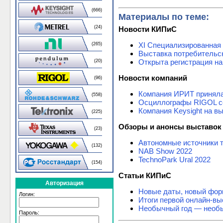
(666)
Материалы по теме:
(24)
Новости КИПиС
XI Специализированная
(265)
Выставка потребительск
Открыта регистрация на 
(20)
Новости компаний
(96)
Компания ИРИТ приняла 
(558)
Осциллографы RIGOL се
Компания Keysight на в
(225)
Обзоры и анонсы выставок
(23)
Автономные источники т
(132)
NAB Show 2022
TechnoPark Ural 2022
(154)
Статьи КИПиС
Авторизация
Новые даты, новый форм
Логин:
Итоги первой онлайн-выс
Необычный год — необы
Пароль: