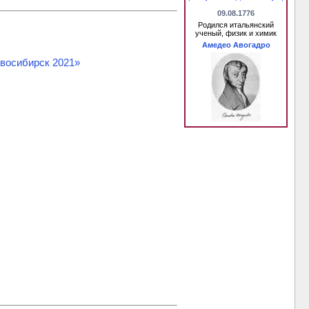
09.08.1776
Родился итальянский
ученый, физик и химик
Амедео Авогадро
восибирск 2021»