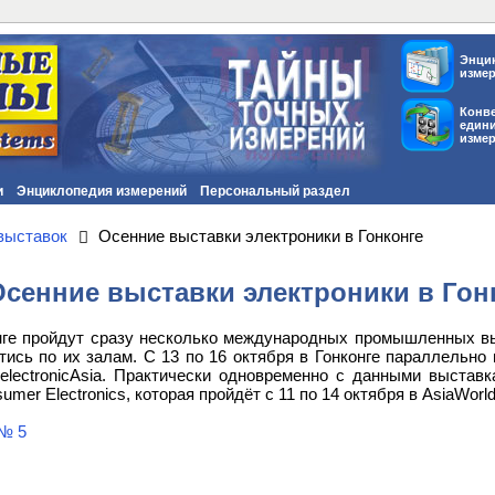
Энци
изме
Конв
един
изме
и
Энциклопедия измерений
Персональный раздел
выставок
Осенние выставки электроники в Гонконге
Осенние выставки электроники в Гон
онге пройдут сразу несколько международных промышленных вы
йтись по их залам. С 13 по 16 октября в Гонконге параллельно
и electronicAsia. Практически одновременно с данными выста
umer Electronics, которая пройдёт с 11 по 14 октября в AsiaWorl
№ 5