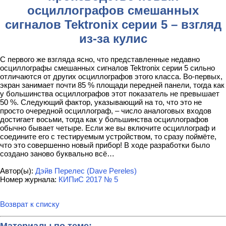
осциллографов смешанных
сигналов Tektronix серии 5 – взгляд
из-за кулис
С первого же взгляда ясно, что представленные недавно
осциллографы смешанных сигналов Tektronix серии 5 сильно
отличаются от других осциллографов этого класса. Во-первых,
экран занимает почти 85 % площади передней панели, тогда как
у большинства осциллографов этот показатель не превышает
50 %. Следующий фактор, указывающий на то, что это не
просто очередной осциллограф, – число аналоговых входов
достигает восьми, тогда как у большинства осциллографов
обычно бывает четыре. Если же вы включите осциллограф и
соедините его с тестируемым устройством, то сразу поймёте,
что это совершенно новый прибор! В ходе разработки было
создано заново буквально всё…
Автор(ы):
Дэйв Перелес (Dave Pereles)
Номер журнала:
КИПиС 2017 № 5
Возврат к списку
Материалы по теме: