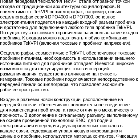
Новая передовая технология TekVPI стала отправной точкой
отхода от традиционной архитектуры осциллографов. В
совместимых с TekVPI осциллографах, например, новых
осциллографах серий DPO4000 и DPO7000, основное
электропитания подается на каждый входной разъем пробника
и достаточно для подключения любого типа пробника TekVPI.
По существу это снимает ограничения на использование входов
пробника. К входам можно подключать любую комбинацию
пробников TekVPI (включая токовые и пробники напряжения).
Осциллографы, совместимые с TekVPI, обеспечивают токовые
пробники питанием, необходимость в использовании внешнего
источника питания для пробников отпадает. Имеются широкие
возможности для фокусирующих токов и операций
размагничивания, существенно влияющих на точность
измерения. Токовые пробники подключаются непосредственно к
передней панели осциллографа, что позволяет экономить
рабочее пространство.
Входные разъемы новой конструкции, расположенные на
передней панели, обеспечивают положительное соединение
для компенсации пробников, а также отличную механическую
прочность. В дополнение к сигнальному разъему, выполненному
на основе проверенной технологии BNC, для подачи
электропитания и передачи двунаправленных сигналов в
канале связи, содержащих управляющую информацию и
данные о пробнике, используется матрица контактов. Фиксация