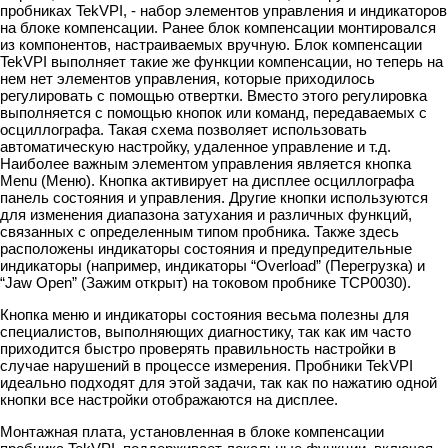
пробниках TekVPI, - набор элементов управления и индикаторов
на блоке компенсации. Ранее блок компенсации монтировался
из компонентов, настраиваемых вручную. Блок компенсации
TekVPI выполняет такие же функции компенсации, но теперь на
нем нет элементов управления, которые приходилось
регулировать с помощью отвертки. Вместо этого регулировка
выполняется с помощью кнопок или команд, передаваемых с
осциллографа. Такая схема позволяет использовать
автоматическую настройку, удаленное управление и т.д.
Наиболее важным элементом управления является кнопка
Menu (Меню). Кнопка активирует на дисплее осциллографа
панель состояния и управления. Другие кнопки используются
для изменения диапазона затухания и различных функций,
связанных с определенным типом пробника. Также здесь
расположены индикаторы состояния и предупредительные
индикаторы (например, индикаторы “Overload” (Перегрузка) и
“Jaw Open” (Зажим открыт) на токовом пробнике TCP0030).
Кнопка меню и индикаторы состояния весьма полезны для
специалистов, выполняющих диагностику, так как им часто
приходится быстро проверять правильность настройки в
случае нарушений в процессе измерения. Пробники TekVPI
идеально подходят для этой задачи, так как по нажатию одной
кнопки все настройки отображаются на дисплее.
Монтажная плата, установленная в блоке компенсации