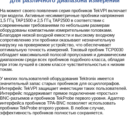
для различного диапазона измерений
На момент своего появления серия пробников TekVPI включает
три модели. Активные несимметричные пробники напряжения
1,5 ГГц TAP1500 и 2,5 ГГц TAP2500 в соответствии с
современными требованиями по небольшим размерам
оборудованы компактными измерительными головками.
Благодаря низкой входной емкости и высокому входному
сопротивлению эти пробники оказывают незначительную
нагрузку на проверяемое устройство, что обеспечивает
оптимальную точность измерений. Токовый пробник TCP0030
обладает максимальной полосой пропускания и динамическим
диапазоном среди всех пробников подобного класса, обладая
при этом лучшей в своем классе чувствительностью к низким
токам.
У многих пользователей оборудования Tektronix имеется
значительный запас старых пробников для осциллографов.
Интерфейс TekVPI защищает инвестиции таких пользователей.
Интерфейс поддерживает прямое подключение «простых»
BNC-разъемов и пробников TekProbe первого уровня. Адаптер
интерфейса пробников TPA-BNC позволяет использовать
пробники TekProbe второго уровня. В любом случае,
эффективность пробников полностью сохраняется.