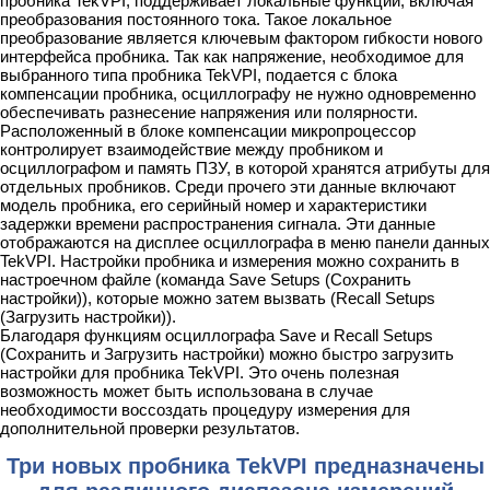
пробника TekVPI, поддерживает локальные функции, включая
преобразования постоянного тока. Такое локальное
преобразование является ключевым фактором гибкости нового
интерфейса пробника. Так как напряжение, необходимое для
выбранного типа пробника TekVPI, подается с блока
компенсации пробника, осциллографу не нужно одновременно
обеспечивать разнесение напряжения или полярности.
Расположенный в блоке компенсации микропроцессор
контролирует взаимодействие между пробником и
осциллографом и память ПЗУ, в которой хранятся атрибуты для
отдельных пробников. Среди прочего эти данные включают
модель пробника, его серийный номер и характеристики
задержки времени распространения сигнала. Эти данные
отображаются на дисплее осциллографа в меню панели данных
TekVPI. Настройки пробника и измерения можно сохранить в
настроечном файле (команда Save Setups (Сохранить
настройки)), которые можно затем вызвать (Recall Setups
(Загрузить настройки)).
Благодаря функциям осциллографа Save и Recall Setups
(Сохранить и Загрузить настройки) можно быстро загрузить
настройки для пробника TekVPI. Это очень полезная
возможность может быть использована в случае
необходимости воссоздать процедуру измерения для
дополнительной проверки результатов.
Три новых пробника TekVPI предназначены