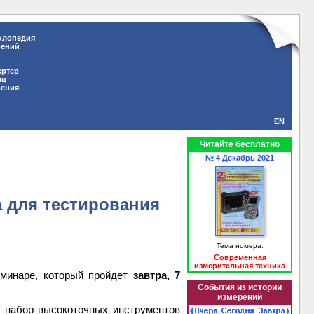
клопедия
рений
ертер
иц
рения
EN
Читайте бесплатно
№ 4 Декабрь 2021
 для тестирования
Тема номера:
Современная
измерительная техника
еминаре, который пройдет
завтра, 7
События из истории
измерений
й набор высокоточных инструментов