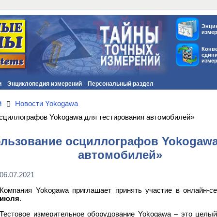
Энци
изме
Конв
един
изме
и
Энциклопедия измерений
Персональный раздел
й
Новости Yokogawa
сциллографов Yokogawa для тестирования автомобилей»
льзование осциллографов Yokogawa
автомобилей»
06.07.2021
Компания Yokogawa приглашает принять участие в онлайн-с
июля
.
Тестовое измерительное оборудование Yokogawa – это целы