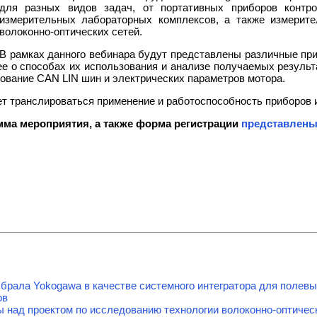
для разных видов задач, от портативных приборов контр
измерительных лабораторных комплексов, а также измерите
волоконно-оптических сетей.
В рамках данного вебинара будут представлены различные пр
е о способах их использования и анализе получаемых резуль
рование CAN LIN шин и электрических параметров мотора.
ет транслироваться применение и работоспособность приборов 
ма мероприятия, а также форма регистрации
представлены
брала Yokogawa в качестве системного интегратора для полев
ов
 над проектом по исследованию технологии волоконно-оптичес