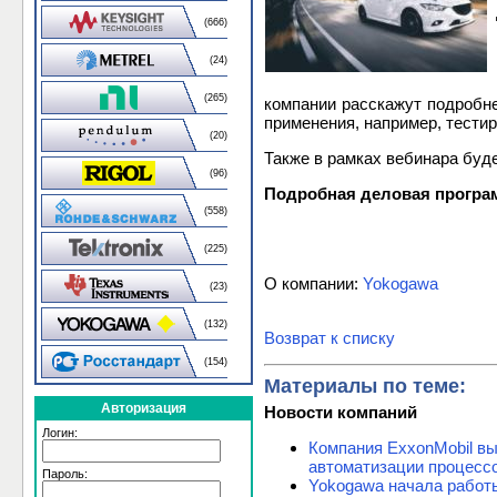
(666)
(24)
(265)
компании расскажут подробне
применения, например, тести
(20)
Также в рамках вебинара буд
(96)
Подробная деловая програм
(558)
(225)
О компании:
Yokogawa
(23)
(132)
Возврат к списку
(154)
Материалы по теме:
Авторизация
Новости компаний
Логин:
Компания ExxonMobil вы
автоматизации процесс
Пароль:
Yokogawa начала работы