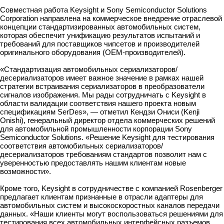
Совместная работа Keysight и Sony Semiconductor Solutions
Corporation направлена на коммерческое внедрение отраслевой
концепции стандартизированных автомобильных систем,
которая обеспечит унификацию результатов испытаний и
требований для поставщиков чипсетов и производителей
оригинального оборудования (OEM-производителей).
«Стандартизация автомобильных сериализаторов/
десериализаторов имеет важное значение в рамках нашей
стратегии встраивания сериализаторов в преобразователи
сигналов изображения. Мы рады сотрудничать с Keysight в
области валидации соответствия нашего проекта новым
спецификациям SerDes», — отметил Кендзи Ониси (Kenji
Onishi), генеральный директор отдела коммерческих решений
для автомобильной промышленности корпорации Sony
Semiconductor Solutions. «Решение Keysight для тестирования
соответствия автомобильных сериализаторов/
десериализаторов требованиям стандартов позволит нам с
уверенностью предоставлять нашим клиентам новые
возможности».
Кроме того, Keysight в сотрудничестве с компанией Rosenberger
предлагает клиентам признанные в отрасли адаптеры для
автомобильных систем и высокоскоростных каналов передачи
данных. «Наши клиенты могут воспользоваться решениями для
тестирования всех автомобильных интерфейсных разъемов,