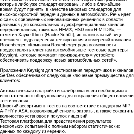
которые либо уже стандартизированы, либо в ближайшее
время будут приняты в качестве мировых стандартов для
высокоскоростной передачи данных в автомобилях. Речь идет
о самых современных инновационных решениях в области
разъемов для коаксиальных и дифференциальных каналов
передачи данных, таких как HFM®, HSD или H-MTD®», —
отметил Хауке Шютт (Hauke Schütt), исполнительный вице-
президент подразделения тестирования и измерений компании
Rosenberger. «Компания Rosenberger рада возможности
предоставлять клиентам автомобильные тестовые адаптеры
Keysight, которые помогают производителям устройств
обеспечивать поддержку новых автомобильных сетей».
Приложения Keysight для тестирования передатчиков и каналов
SerDes обеспечивают следующие ключевые преимущества для
клиентов:
Автоматическая настройка и калибровка всего необходимого
испытательного оборудования для сокращения общего времени
тестирования.
Широкий ассортимент тестов на соответствие стандартам MIPI
A-PHY и ASA, позволяющий снизить затраты, а также сократить
количество установок и покупок лицензий.
Тестовая платформа для представления результатов
нескольких испытаний с полным набором статистических
данных по каждому измерению.