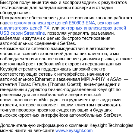
Быстрое получение точных и воспроизводимых результатов
тестирования для валидационной проверки и отладки
оборудования.
Программное обеспечение для тестирования каналов работает
на
векторном анализаторе цепей E5080B ENA
, в
екторных
анализаторах цепей PXI
или
векторных анализаторах цепей
USB серии Streamline
, позволяя управлять разъемами,
кабелями и жгутами с целью быстрого тестирования
автомобильных соединений SerDes.
«Возможности сетевого взаимодействия в автомобиле
являются важной технологией для наших клиентов, и мы
наблюдаем значительное повышение динамики рынка, а также
постоянный рост требований к скорости передачи данных.
Keysight стремится поддерживать широкий спектр
соответствующих сетевых интерфейсов, начиная от
автомобильного Ethernet и заканчивая MIPI A-PHY и ASA», —
отметил Томас Гетцль (Thomas Goetzl), вице-президент и
генеральный директор бизнес-подразделения Keysight по
решениям для автомобильной и энергетической
промышленности. «Мы рады сотрудничеству с лидерами
отрасли, которое позволяет нашим клиентам производить
точную проверку проектов существующих и будущих
высокоскоростных интерфейсов автомобильных SerDes».
Дополнительную информацию о компании Keysight Technologies
можно найти на веб-сайте
www.keysight.com