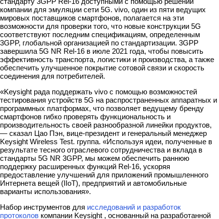
стандарту 3GPP Rel-16 доступными с помощью решений
компании для эмуляции сети 5G. vivo, один из пяти ведущих
мировых поставщиков смартфонов, полагается на эти
возможности для проверки того, что новые конструкции 5G
соответствуют последним спецификациям, определенным
3GPP, глобальной организацией по стандартизации. 3GPP
завершила 5G NR Rel-16 в июле 2021 года, чтобы повысить
эффективность транспорта, логистики и производства, а также
обеспечить улучшенное покрытие сотовой связи и скорость
соединения для потребителей.
«Keysight рада поддержать vivo с помощью возможностей
тестирования устройств 5G на распространенных аппаратных и
программных платформах, что позволяет ведущему бренду
смартфонов гибко проверять функциональность и
производительность своей разнообразной линейки продуктов,
— сказал Цао Пэн, вице-президент и генеральный менеджер
Keysight Wireless Test. группа. «Используя идеи, полученные в
результате тесного отраслевого сотрудничества и вклада в
стандарты 5G NR 3GPP, мы можем обеспечить раннюю
поддержку расширенных функций Rel-16, ускоряя
предоставление улучшений для приложений промышленного
Интернета вещей (IIoT), предприятий и автомобильные
варианты использования».
Набор инструментов для
исследований и разработок
протоколов
компании Keysight , основанный на разработанной