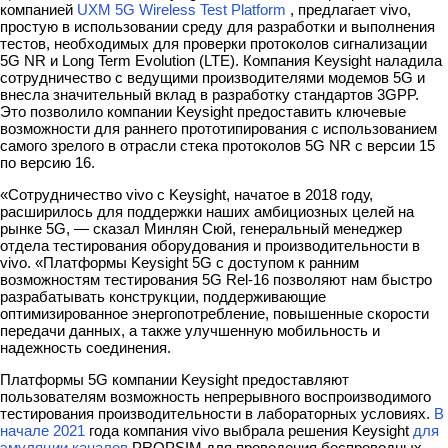
компанией
UXM 5G Wireless Test Platform
, предлагает vivo,
простую в использовании среду для разработки и выполнения
тестов, необходимых для проверки протоколов сигнализации
5G NR и Long Term Evolution (LTE). Компания Keysight наладила
сотрудничество с ведущими производителями модемов 5G и
внесла значительный вклад в разработку стандартов 3GPP.
Это позволило компании Keysight предоставить ключевые
возможности для раннего прототипирования с использованием
самого зрелого в отрасли стека протоколов 5G NR с версии 15
по версию 16.
«Сотрудничество vivo с Keysight, начатое в 2018 году,
расширилось для поддержки наших амбициозных целей на
рынке 5G, — сказал Минлян Сюй, генеральный менеджер
отдела тестирования оборудования и производительности в
vivo. «Платформы Keysight 5G с доступом к ранним
возможностям тестирования 5G Rel-16 позволяют нам быстро
разрабатывать конструкции, поддерживающие
оптимизированное энергопотребление, повышенные скорости
передачи данных, а также улучшенную мобильность и
надежность соединения.
Платформы 5G компании Keysight предоставляют
пользователям возможность непрерывного воспроизводимого
тестирования производительности в лабораторных условиях.
В
начале 2021
года компания vivo выбрала решения Keysight
для
эмуляции каналов
PROPSIM для проведения беспроводных